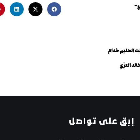
ع”
د الحليم خدام
لد العزّي
إبق على تواصل