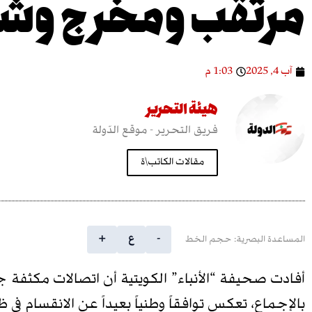
مرتقب ومخرج وش
آب 4, 2025
1:03 م
هيئة التحرير
فريق التحرير - موقع الدّولة
مقالات الكاتب\ة
-
ع
+
المساعدة البصرية: حجم الخط
أفادت صحيفة “الأنباء” الكويتية أن اتصالات مكثفة ج
بالإجماع، تعكس توافقاً وطنياً بعيداً عن الانقسام في ظ