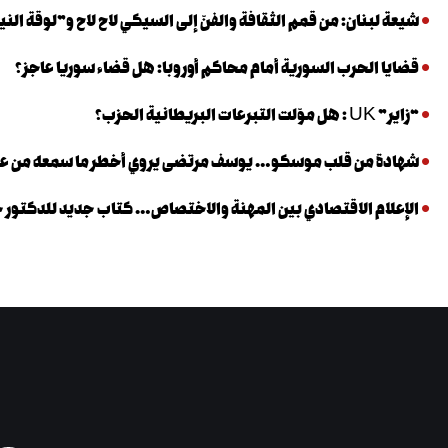
شيعة لبنان: من قمم الثقافة والفنّ إلى السيكي لاح لاح و”لوقة الني
قضايا الحرب السورية أمام محاكم أوروبا: هل قضاء سوريا عاجز؟
“زاير” UK : هل موّلت التبرعات البريطانية الحزب؟
شهادة من قلب موسكو… يوسف مرتضى يروي أخطر ما سمعه من عب
الإعلام الاقتصادي بين المهنة والاختصاص… كتاب جديد للدكتور خا