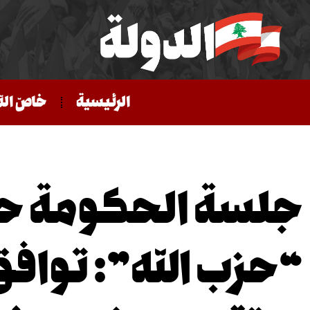
الرئيسية
خاصّ الد
جلسة الحكومة ح
“حزب الله”: تواف