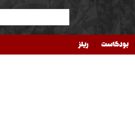
بودكاست
ريلز