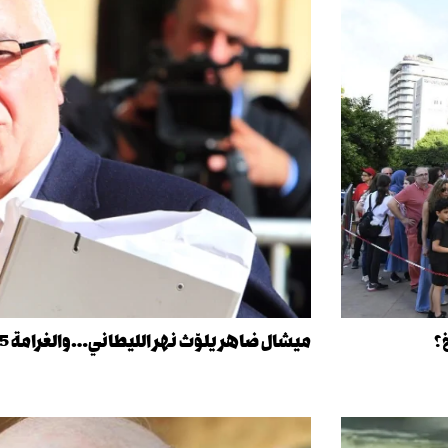
؟
ميشال ضاهر يلوّث نهر الليطاني…والغرامة 275 دولار