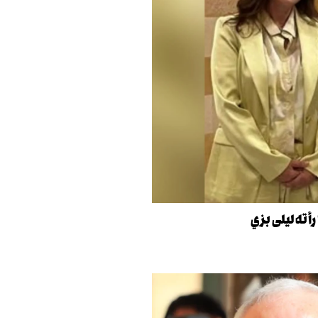
أته ليلى بزي