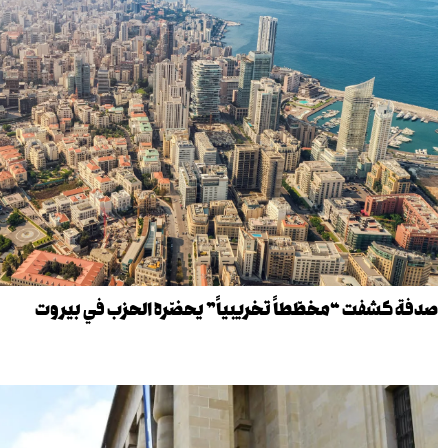
صدفة كشفت “مخطّطاً تخريبياً” يحضّره الحزب في بيروت