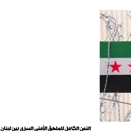
النصّ الكامل للملحق الأمني السرّي بين لبنان