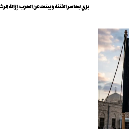
برّي يحاصر الفتنة ويبتعد عن الحزب: إزالة ال