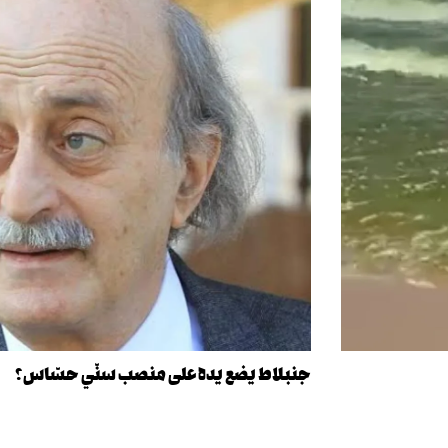
جنبلاط يضع يده على منصب سنّي حسّاس؟