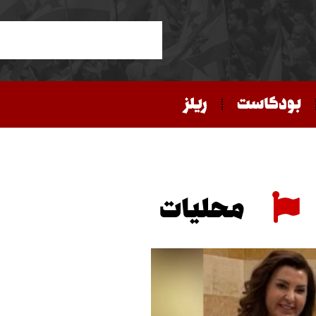
بودكاست
ريلز
محليات