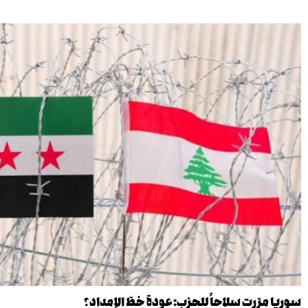
سوريا مرّرت سلاحاً للحزب: عودة خطّ الإمداد؟