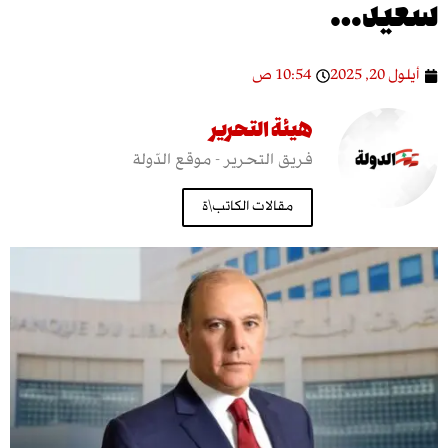
د…
10:54 ص
هيئة التحرير
فريق التحرير - موقع الدّولة
مقالات الكاتب\ة