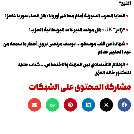
 الحرب السورية أمام محاكم أوروبا: هل قضاء سوريا عاجز؟
نية الحزب؟
 من قلب موسكو… يوسف مرتضى يروي أخطر ما سمعه من
يم خدام
ام الاقتصادي بين المهنة والاختصاص… كتاب جديد
الد العزّي
كة المحتوى على الشبكات