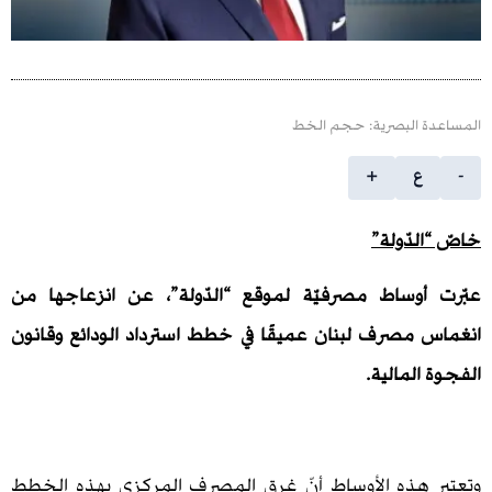
 البصرية: حجم الخط
ع
+
دّولة”
وساط مصرفيّة لموقع “الدّولة”، عن انزعاجها من
مصرف لبنان عميقًا في خطط استرداد الودائع وقانون
لمالية.
هذه الأوساط أنّ غرق المصرف المركزي بهذه الخطط