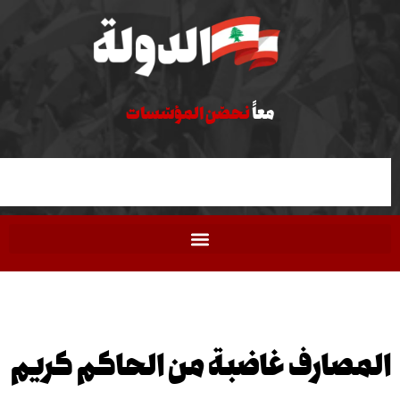
معاً
نحصّن المؤسّسات
ارف غاضبة من الحاكم كريم