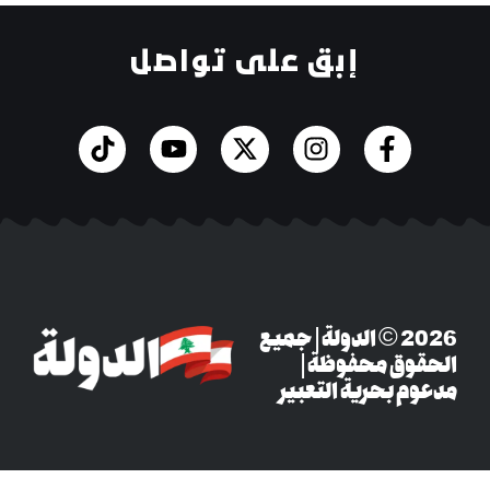
إبق على تواصل
‎© 2026 الدولة | جميع
وق محفوظة |
م بحرية التعبير