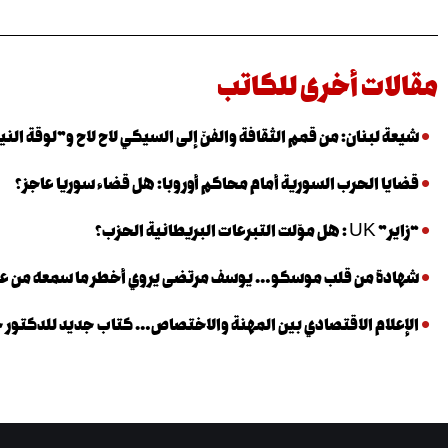
مقالات أخرى للكاتب
شيعة لبنان: من قمم الثقافة والفنّ إلى السيكي لاح لاح و”لوقة الني
قضايا الحرب السورية أمام محاكم أوروبا: هل قضاء سوريا عاجز؟
“زاير” UK : هل موّلت التبرعات البريطانية الحزب؟
شهادة من قلب موسكو… يوسف مرتضى يروي أخطر ما سمعه من عب
الإعلام الاقتصادي بين المهنة والاختصاص… كتاب جديد للدكتور خا