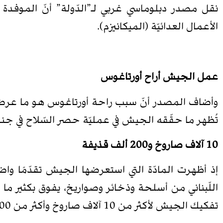
نقل مصدر دبلوماسي غربي لـ”الدّولة” أنّ الموفد
الأعمال العدائيّة (الميكانيزم).
عمل الجيش أراح أورتاغوس
وأضاف المصدر أنّ سبب راحة أورتاغوس هو ما عرضه ف
تُظهر ما حقّقه الجيش في عمليّة حصر السّلاح في جنوب
10 آلاف صاروخ و200 ألف قذيفة
إذ أظهرت المادّة التي استعرضها الجيش تقدّمًا وا
اللّبناني من أسلحة وذخائر وصواريخ، يفوق بكثير م
تفكيك الجيش لأكثر من 10 آلاف صاروخ وأكثر من 200 ألف قذيفة صاروخيّة بالإضافة الى الذخائر.