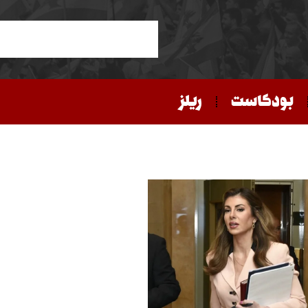
بودكاست
ريلز