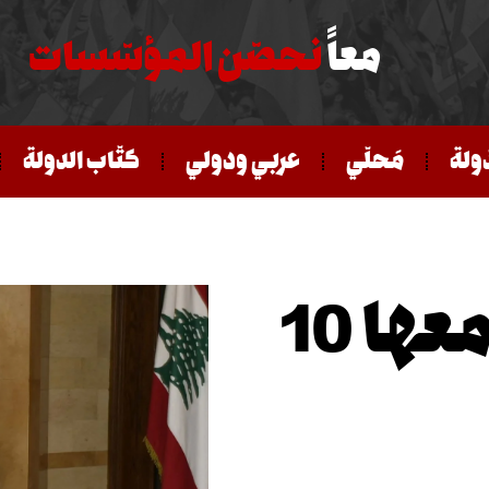
معاً
نحصّن المؤسّسات
ّولة
مَحلّي
عربي ودولي
كتّاب الدولة
أورتاغوس عادت ومعها 10