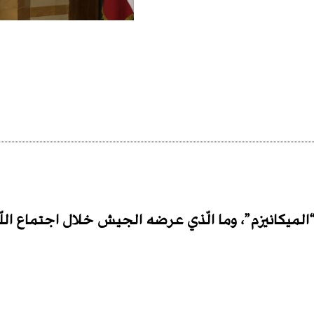
الميكانيزم”، وما الّذي عرضه الجيش خلال اجتماع الل