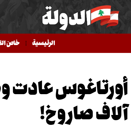
الرئيسية
خاصّ الد
آلاف صاروخ!