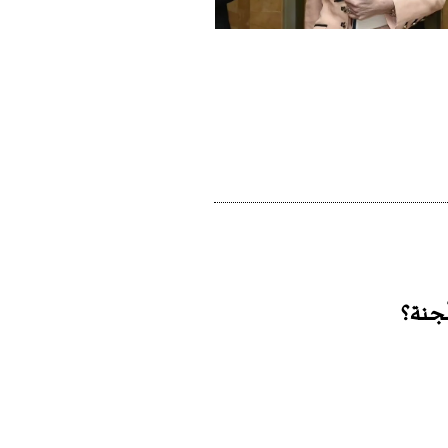
ّجنة؟