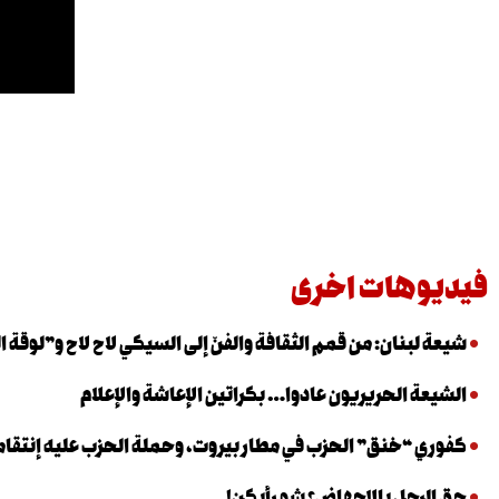
فيديوهات اخرى
شيعة لبنان: من قمم الثقافة والفنّ إلى السيكي لاح لاح و”لوقة ا
الشيعة الحريريون عادوا… بكراتين الإعاشة والإعلام
كفوري “خنق” الحزب في مطار بيروت، وحملة الحزب عليه إنتقام
حق الرجل بالاجهاض؟ شو رأيكن!