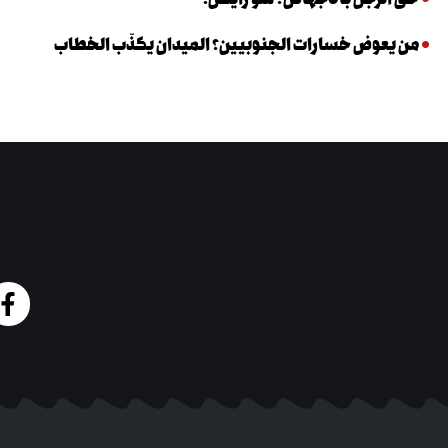
من يعوض خسارات الجنوبيين؟ الميدان يكذّب الخطاب