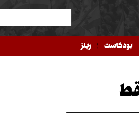
بودكاست
ريلز
قط