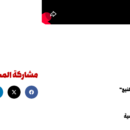
مشاركة الم
لنيع”
ية