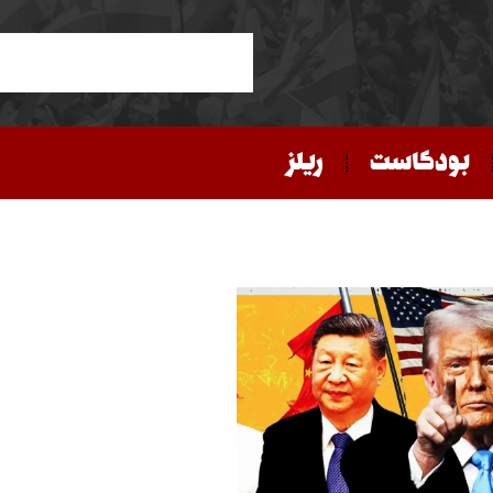
بودكاست
ريلز