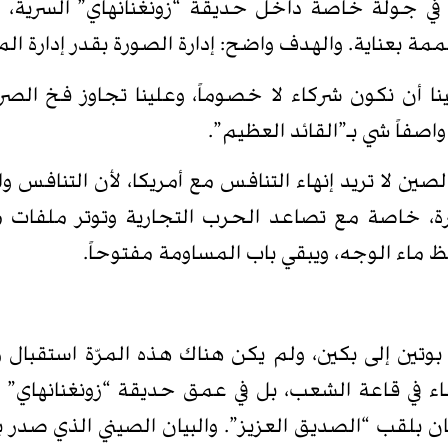
 جولة خاصة داخل حديقة “زونغنانهاي” السرية، وشر
مة بعناية. والهدف واضح: إدارة الصورة بقدر إدارة ال
ا أن نكون شركاء لا خصوماً، وعلينا تجاوز فخ الص
فاً شي بـ”القائد العظيم”.
صين لا تريد إنهاء التنافس مع أمريكا، لأن التنافس وا
ة، خاصة مع تصاعد الحرب التجارية وتوتر ملفات مث
 ماء الوجه، ويبقي باب المساومة مفتوحاً.
ياً بعد ستة أيام: ففي 20 مايو وصل بوتين إلى بكين، ولم يكن هناك هذه ا
قاء في قاعة الشعب، بل في عمق حديقة “زونغنانهاي” 
ن بلقب “الصديق العزيز”. والبيان الصيني الذي صدر بع