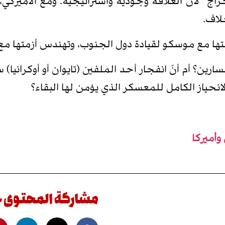
إخراج” لأن العلاقة وجودية واستراتيجية. ومع الأميرك
لاف.
بهتها مع موسكو لقيادة دول الجنوب، وتهندس أزمتها م
ين؟ أم أنّ انفجار أحد الملفين (تايوان أو أوكرانيا) 
انحياز الكامل للمعسكر الذي يؤمن لها البقاء؟
وأميركا
مشاركة المحتوى 