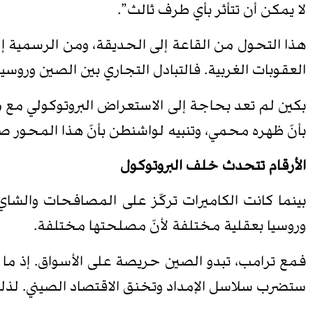
لا يمكن أن تتأثر بأي طرف ثالث”.
العقوبات الغربية. فالتبادل التجاري بين الصين وروسيا قفز بنسبة 70% خل
بكين لم تعد بحاجة إلى الاستعراض البروتوكولي مع 
بأنّ ظهره محمي، وتنبيه لواشنطن بأنّ هذا المحور ص
الأرقام تتحدث خلف البروتوكول
بينما كانت الكاميرات تركّز على المصافحات والشاي
وروسيا بعقلية مختلفة لأنّ مصلحتها مختلفة.
فمع ترامب، تبدو الصين حريصة على الأسواق. إذ ما 
ستضرب سلاسل الإمداد وتخنق الاقتصاد الصيني. لذلك ت