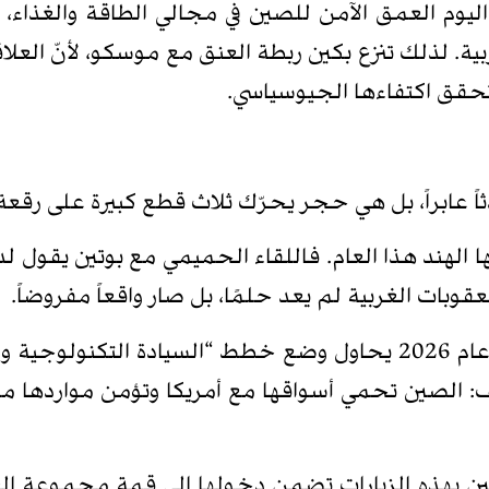
 اليوم العمق الآمن للصين في مجالي الطاقة والغذاء، 
ة. لذلك تنزع بكين ربطة العنق مع موسكو، لأنّ العلاق
تحقق اكتفاءها الجيوسياسي.
عابراً، بل هي حجر يحرّك ثلاث قطع كبيرة على رقعة العال
د هذا العام. فاللقاء الحميمي مع بوتين يقول لدول 
قوبات الغربية لم يعد حلمًا، بل صار واقعاً مفروضاً.
هي ضغط هائل على أوروبا. فالاتحاد الأوروبي في عام 2026 يحاول وضع خطط “
 الصين تحمي أسواقها مع أمريكا وتؤمن مواردها مع رو