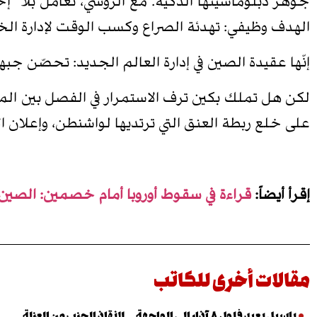
جوهر دبلوماسيتها الذكية. مع الروسي، تعامُلٌ بلا “
الهدف وظيفي: تهدئة الصراع وكسب الوقت لإدارة الخ
إنّها عقيدة الصين في إدارة العالم الجديد: تحصّن ج
لكن هل تملك بكين ترف الاستمرار في الفصل بين المسار
على خلع ربطة العنق التي ترتديها لواشنطن، وإعلان ال
إقرأ أيضاً:
قراءة في سقوط أوروبا أمام خصمين: الصين 
مقالات أخرى للكاتب
باسيل يعيد فلول ٨ آذار إلى الواجهة…لإنقاذ الحزب من العزلة