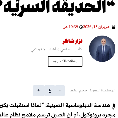
“الحديقة السريّة”
حزيران 15, 2026
10:39 ص
نزار شاكر
كاتب سياسي وناشط اجتماعي
مقالات الكاتب\ة
-
ع
+
المساعدة البصرية: حجم الخط
في هندسة الدبلوماسية الصينية: “لماذا استقبلت بكي
مجرد بروتوكول، أم أن الصين ترسم ملامح نظام عال