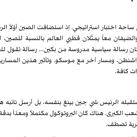
ّار 2026، تحوّلت بكين إلى ساحة اختبار استراتيجي. إذ استضافت الصين أ
والضيفان معاً يمثّلان قطبي العالم بالنسبة للصين،
ان رسالة سياسية مدروسة من بكين… رسالة تقول للعال
اشنطن، ومسار آخر مع موسكو. وتأثير هذين المساري
ات كافة.
بكين. لم يستقبله الرئيس شي جين بينغ بنفسه، بل أرسل نائب
شعب الكبرى. هناك كان البروتوكول مكتملاً ومعدّاً ب
كرية تصطف.