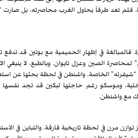
. فلم تعد طرفاً يحاول الغرب محاصرته، بل صارت “م
. فالمبالغة في إظهار الحميمية مع بوتين قد تدفع
” لمحاصرة الصين وعزل تايوان. وبالطبع، لا ينبغي ا
“شيفرته” الخاصة. واشنطن في لحظة بحثها عن استعاد
لداخلية، وموسكو رغم حاجتها لبكين قد تجد نفسها
اك مع واشنطن.
ازن مرن في لحظة تاريخية فارقة. والتباين في الاستقب