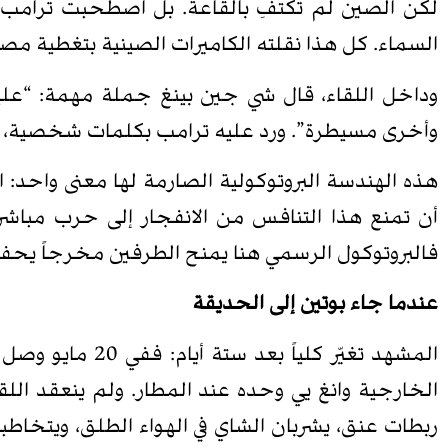
لكن الصين لم تكتفِ بالقاعة. بل اصطحبت ترامب في
السماء. كل هذا نقلته الكاميرات الصينية بتغطية مصم
وداخل اللقاء، قال شي جين بينغ جملة مهمة: “علين
وأخرى مسيطرة”. ورد عليه ترامب بكلمات شخصية، واص
هذه الهندسة البروتوكولية الصارمة لها معنى واحد: ال
أن تمنع هذا التنافس من الانفجار إلى حرب مباشر
فالبروتوكول الرسمي هنا يمنح الطرفين مخرجاً يحفظ
عندما جاء بوتين إلى الحديقة
المشهد تغيّر كل
الخارجية وانغ يي وحده عند المطار. ولم ينعقد الل
ربطات عنق، يشربان الشاي في الهواء الطلق، ويتخاطبا