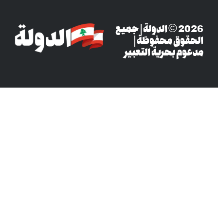
‎© 2026 الدولة | جميع
وق محفوظة |
م بحرية التعبير