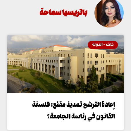
باتريسيا سماحة
اصّ - الدّولة
عادة الترشح تمديدٌ مقنّع: فلسفة
لقانون في رئاسة الجامعة؟