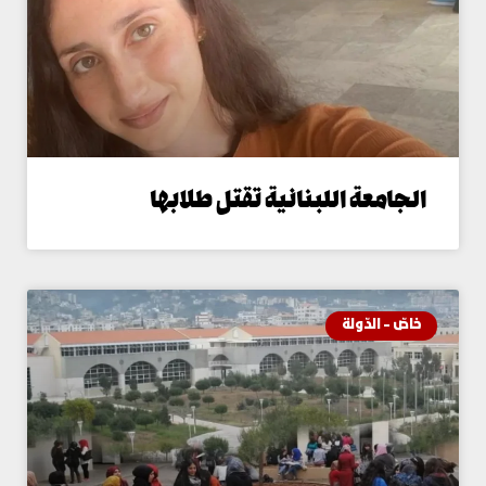
لجامعة اللبنانية تقتل طلابها
اصّ - الدّولة