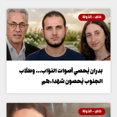
اصّ - الدّولة
دران يُحصي أصوات النوّاب… وطلّاب
لجنوب يُحصون شهداءهم
اصّ - الدّولة