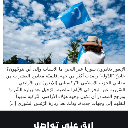
يغادرون سوريا عبر البحر، ما الأسباب وإلى أين يتوجّهون؟
دّولة” رصدت أكثر من جهة إقليميّة مغادرة العشرات من
لحزب الإسلامي التّركستاني (الإيغور) من الأراضي
عبر البحر في الأيام الماضية. الرّحيل بعد زيارة الشّرع!
مصادر أن تكون وجهة هؤلاء الأراضي التّركية تمهيداً
لى وجهات جديدة، وذلك بعد زيارة الرّئيس السّوري […]
إبق على تواصل