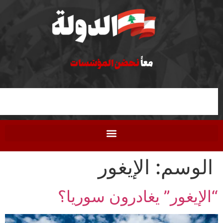
معاً
نحصّن المؤسّسات
وسم:
الإيغور
يغور” يغادرون سوريا؟