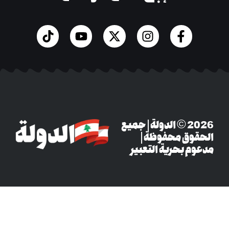
‎© 2026 الدولة | جميع
وق محفوظة |
م بحرية التعبير