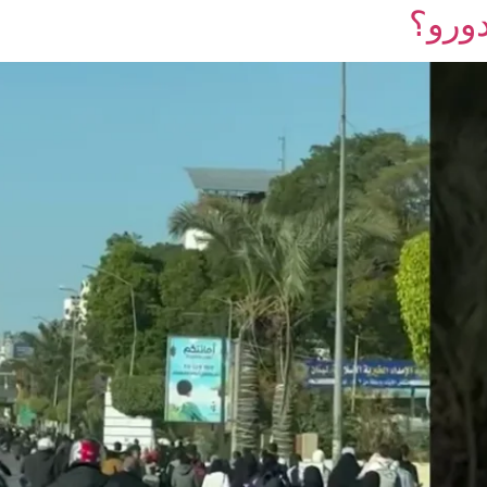
دورو؟