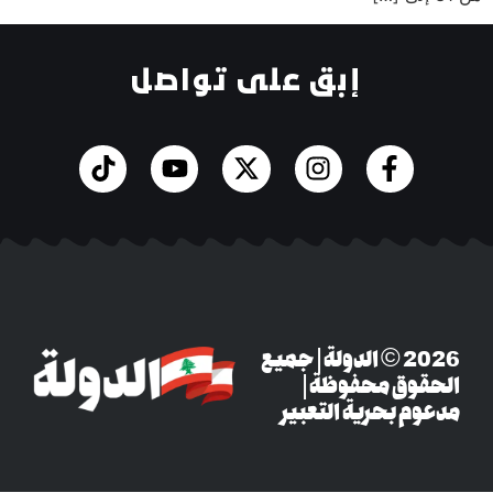
إبق على تواصل
‎© 2026 الدولة | جميع
وق محفوظة |
م بحرية التعبير