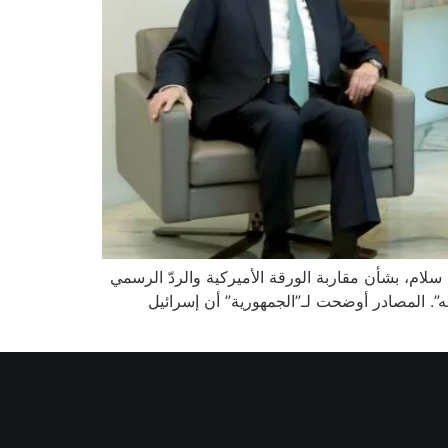
ام، بشأن مقاربة الورقة الأميركية والردّ الرسمي
لله”. المصادر أوضحت لـ”الجمهورية” أن إسرائيل