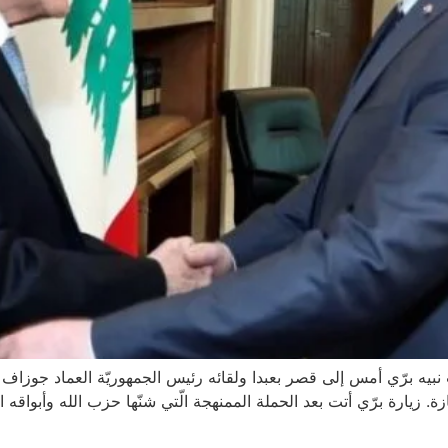
اب نبيه برّي أمس إلى قصر بعبدا ولقائه رئيس الجمهوريّة العماد جوزاف
زة. زيارة برّي أتت بعد الحملة الممنهجة الّتي شنّها حزب الله وأبواقه 