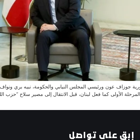
رية جوزاف عون ورئيسي المجلس النيابي والحكومة، نبيه بري ونواف سل
يل المرحلة الأولى كما فعل لبنان، قبل الانتقال إلى مصير سلاح “حزب ا
إبق على تواصل