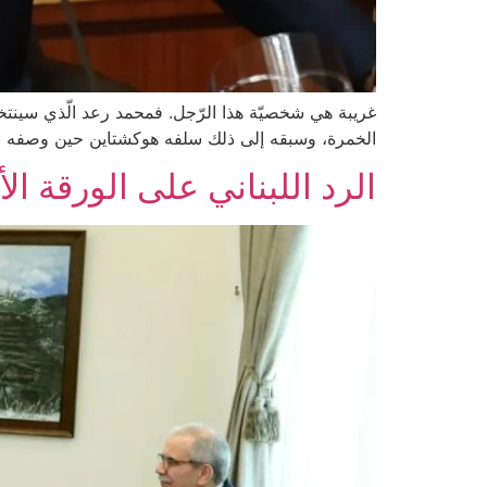
غريبة هي شخصيّة هذا الرّجل. فمحمد رعد الّذي سينتخبه 
الخمرة، وسبقه إلى ذلك سلفه هوكشتاين حين وصفه بـ Boss. عماد قميحة وكأنّ صراعًا خفيًا يدور بين المحور الإيراني من جهة، وبين المحور
الرد اللبناني على الورقة الأ