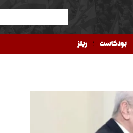
بودكاست
ريلز