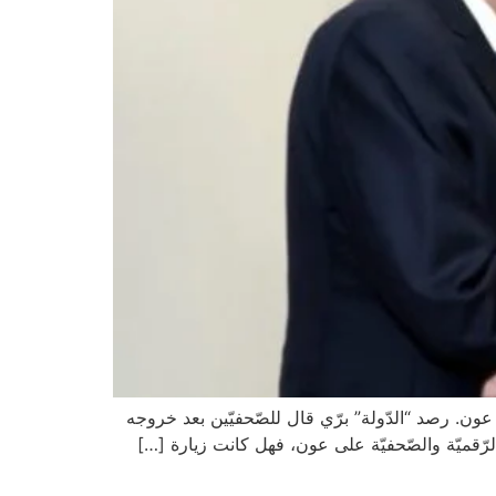
 عون. رصد “الدّولة” برّي قال للصّحفيّين بعد خروجه
الرّقميّة والصّحفيّة على عون، فهل كانت زيارة […]