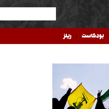
بودكاست
ريلز