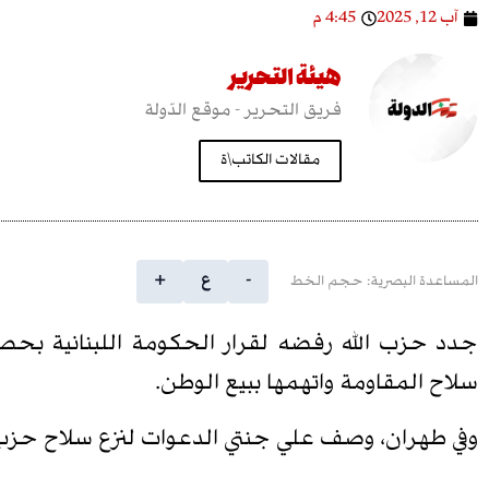
آب 12, 2025
4:45 م
هيئة التحرير
فريق التحرير - موقع الدّولة
مقالات الكاتب\ة
-
ع
+
المساعدة البصرية: حجم الخط
جدد حزب الله رفضه لقرار الحكومة اللبنانية بح
سلاح المقاومة واتهمها ببيع الوطن.
وفي طهران، وصف علي جنتي الدعوات لنزع سلاح حزب الل