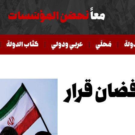
معاً
نحصّن المؤسّسات
ّولة
مَحلّي
عربي ودولي
كتّاب الدولة
فضان قرار