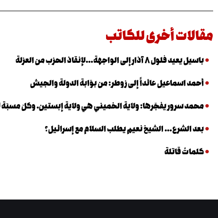
مقالات أخرى للكاتب
باسيل يعيد فلول ٨ آذار إلى الواجهة…لإنقاذ الحزب من العزلة
أحمد اسماعيل عائداً إلى زوطر: من بوّابة الدولة والجيش
محمد سرور يفجّرها: ولاية الخميني هي ولاية إبستين. وكلّ مسبّة ل
بعد الشرع… الشيخ نعيم يطلب السلام مع إسرائيل؟
كلماتٌ قاتلة