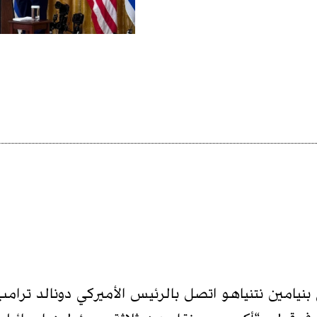
امين نتنياهو اتصل بالرئيس الأميركي دونالد ترامب ا