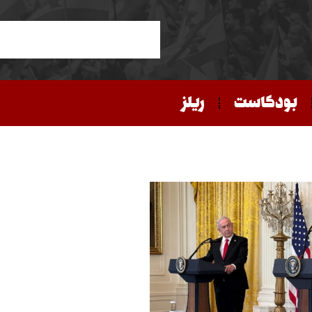
بودكاست
ريلز