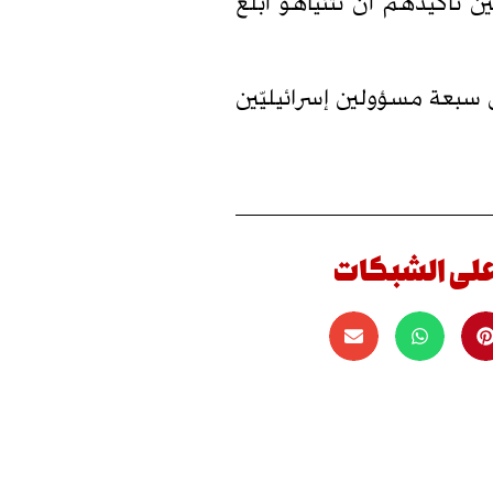
تأكيدهم أنّ نتنياهو أبلغ
 سبعة مسؤولين إسرائيليّين
على الشبكات