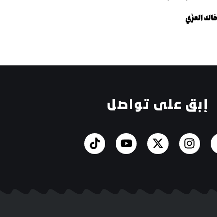
لد العزّي
إبق على تواصل