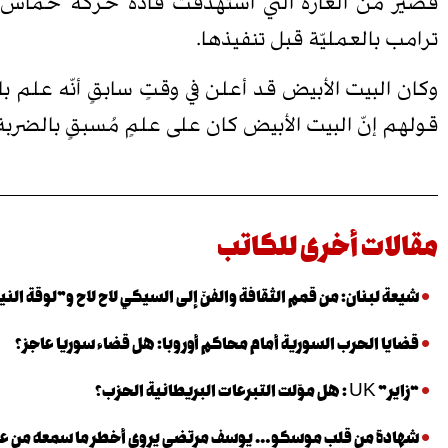
قصير من الغارة التي استهدفت قادة حركة حماس في
ترامب بالعمليّة قبل تنفيذها.
وكان البيت الأبيض قد أعلن في وقتٍ سابقٍ أنّه علم 
قولهم إنّ البيت الأبيض كان على علمٍ مُسبقٍ بالضربة، 
مقالات أخرى للكاتب
شيعة لبنان: من قمم الثقافة والفنّ إلى السيكي لاح لاح و”لوقة الني
قضايا الحرب السورية أمام محاكم أوروبا: هل قضاء سوريا عاجز؟
“زاير” UK : هل موّلت التبرعات البريطانية الحزب؟
شهادة من قلب موسكو… يوسف مرتضى يروي أخطر ما سمعه من عب