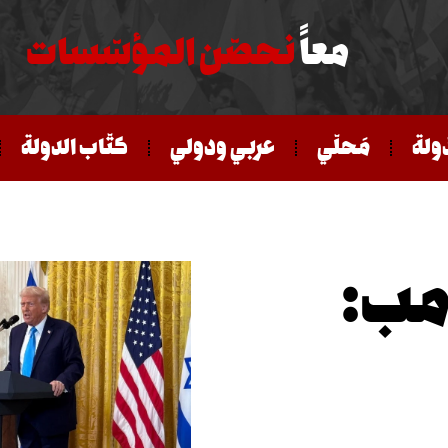
معاً
نحصّن المؤسّسات
ّولة
مَحلّي
عربي ودولي
كتّاب الدولة
مب: