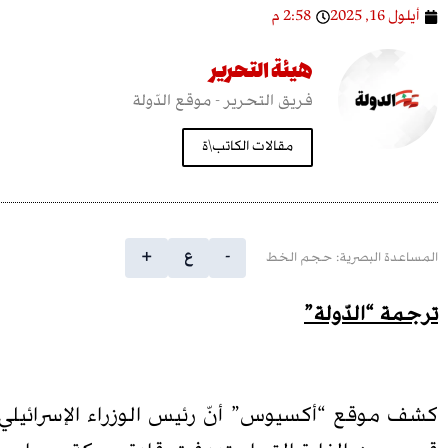
أيلول 16, 2025
2:58 م
هيئة التحرير
فريق التحرير - موقع الدّولة
مقالات الكاتب\ة
-
ع
+
المساعدة البصرية: حجم الخط
ترجمة “الدّولة”
كشف موقع “أكسيوس” أنّ رئيس الوزراء الإسرائيلي بني