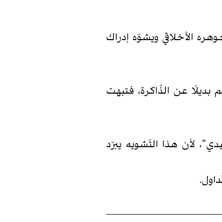
هره الأخلاقي ويشوّه إدراك
بديلًا عن الذّاكرة، فتبهت
”، لأن هذا التّشويه يبرّد
داول.