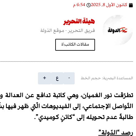
كانون الأول 8, 2025
6:54 م
هيئة التحرير
فريق التحرير - موقع الدّولة
مقالات الكاتب\ة
-
ع
+
المساعدة البصرية: حجم الخط
تطرّقت نور الغميان، وهي كاتبة تدافع عن العدال
التّواصل الإجتماعي، إلى الفيديوهات الّتي ظهر فيها بش
طالبةً عدم تحويله إلى “كائنٍ كوميدي”.
رصد “الدّولة”