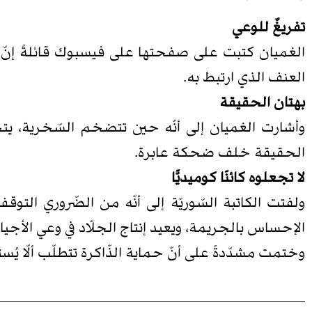
تفريغٌ للوعي
الغميان كتبت على صفحتها على فيسبوك قائلةً إنّ ت
العنف الذي ارتبط به.
بهتان الحقيقة
وأشارت الغميان إلى أنّه حين تتضخم السّخرية، يتحو
الحقيقة خلف ضحكة عابرة.
لا تجعلوه كائنًا كوميديًّا
ولفتت الكاتبة السّوريّة إلى أنّه من الضّروري ال
الإحساس بالجريمة، ويعيد إنتاج الجلّاد في وعي الأ
وختمت مشدّدةً على أنّ حماية الذّاكرة تتطلّب ألّا يُس