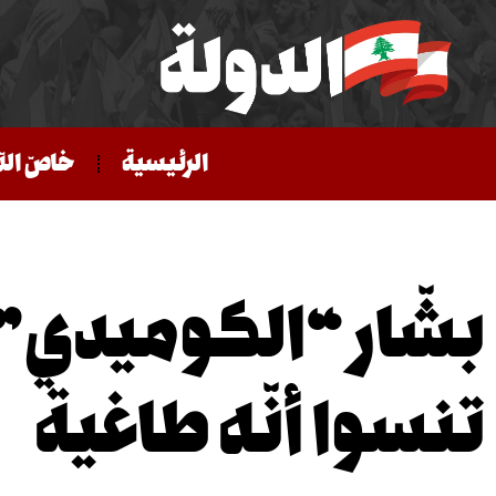
الرئيسية
خاصّ الد
بشّار “الكوميدي”:
تنسوا أنّه طاغية