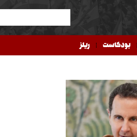
بودكاست
ريلز