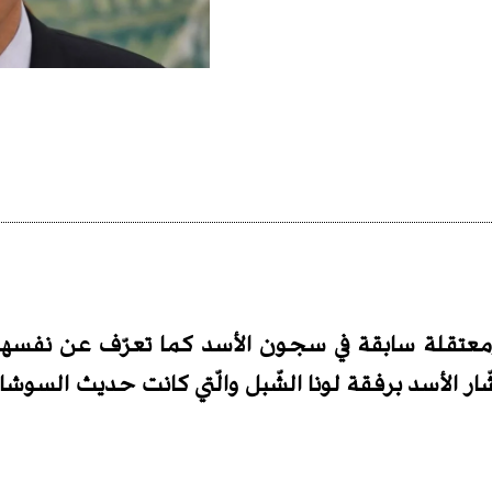
ة ومعتقلة سابقة في سجون الأسد كما تعرّف عن نفس
ّار الأسد برفقة لونا الشّبل والّتي كانت حديث السوشال