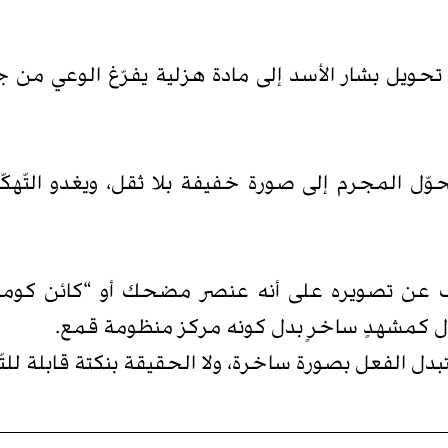
حويل بشار الأسد إلى مادة هزلية يفرّغ الوعي من جو
ّل المجرم إلى صورة خفيفة بلا ثقل، ويغدو التّهكّم 
توقف عن تصويره على أنه عنصر مضحك أو “كائن كوميدي
جيال كمشهدٍ ساخرٍ بدل كونه مركز منظومة قمع.
تبدل الفعل بصورة ساخرة، ولا الحقيقة بنكتة قابلة للتّ