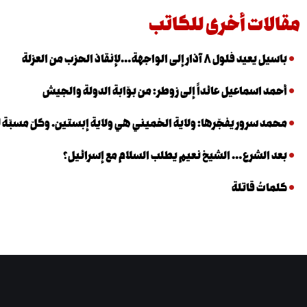
مقالات أخرى للكاتب
باسيل يعيد فلول ٨ آذار إلى الواجهة…لإنقاذ الحزب من العزلة
أحمد اسماعيل عائداً إلى زوطر: من بوّابة الدولة والجيش
محمد سرور يفجّرها: ولاية الخميني هي ولاية إبستين. وكلّ مسبّة ل
بعد الشرع… الشيخ نعيم يطلب السلام مع إسرائيل؟
كلماتٌ قاتلة