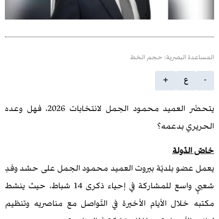
 البصرية: حجم الخط
ع
+
يتحضّر العميد محمود الجمل لانتخابات 2026، فهل وعده
 بدعمه؟
ّولة
و بلديّة بيروت العميد محمود الجمل على حشد وفدٍ
شعبيٍ واسع للمشاركة في إحياء ذكرى 14 شباط، حيث ينشط
لال الأيام الأخيرة في التّواصل مع مناصريه وتنظيم