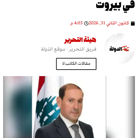
يروت
اني 31, 2026
4:03 م
هيئة التحرير
فريق التحرير - موقع الدّولة
مقالات الكاتب\ة