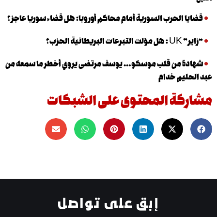
 الحرب السورية أمام محاكم أوروبا: هل قضاء سوريا عاجز؟
نية الحزب؟
 من قلب موسكو… يوسف مرتضى يروي أخطر ما سمعه من
يم خدام
كة المحتوى على الشبكات
إبق على تواصل