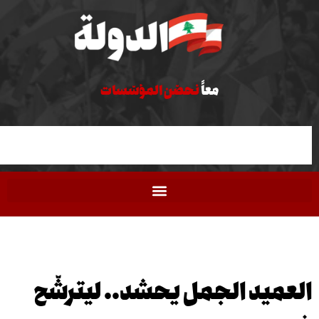
معاً
نحصّن المؤسّسات
يد الجمل يحشد.. ليترشّح