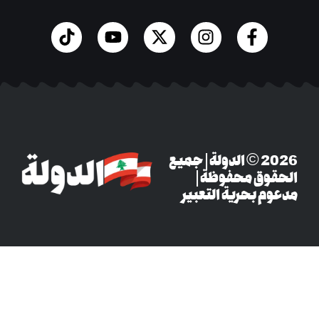
‎© 2026 الدولة | جميع
وق محفوظة |
م بحرية التعبير