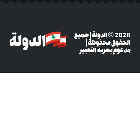
‎© 2026 الدولة | جميع
وق محفوظة |
م بحرية التعبير