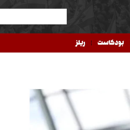
بودكاست
ريلز