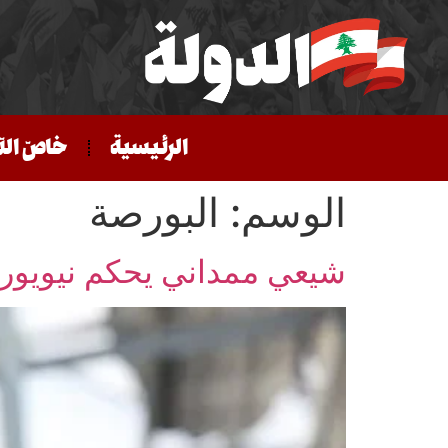
الرئيسية
خاصّ الد
الوسم:
البورصة
شيعي ممداني يحكم نيويورك: 