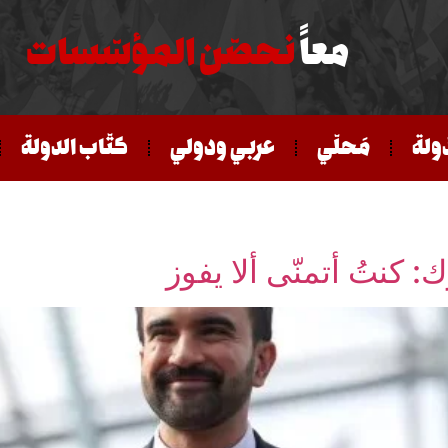
معاً
نحصّن المؤسّسات
ّولة
مَحلّي
عربي ودولي
كتّاب الدولة
كنتُ أتمنّى ألا يفوز