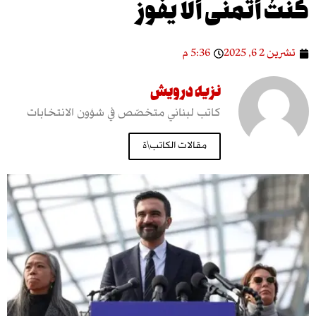
أتمنّى ألا يفوز
202
5:36 م
نزيه درويش
كاتب لبناني متخصّص في شؤون الانتخابات
مقالات الكاتب\ة