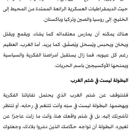
يمقراطيات العسكرية الرائعة الممتدة من المحيط إلى
إلى روسيا والصين وتركيا وباكستان.
كنه أن يمارس معتقداته كما يشاء، ويقمع ويقتل
يحبس ويُسحَل ويُصفّق، كما يريد. أما الغرب، العظيم
عيوبه، فما زال يستقبل أمراضنا الفكرية والسياسية
 الأوكسيجين باسم الحريات.
 ليست في شتم الغرب
ف عن شتم الغرب الذي يحتمل نفاياتنا الفكرية
 البطولة ليست في سبّه وأنت تتنعّم في رحابه، أو تنتظر
 إليه، بل في شتم واقعك هنا، وأنت ما زلت عاجزًا عن
البطولة أن تواجه حكّامك الذين دمّروا بلادك، وجعلوك