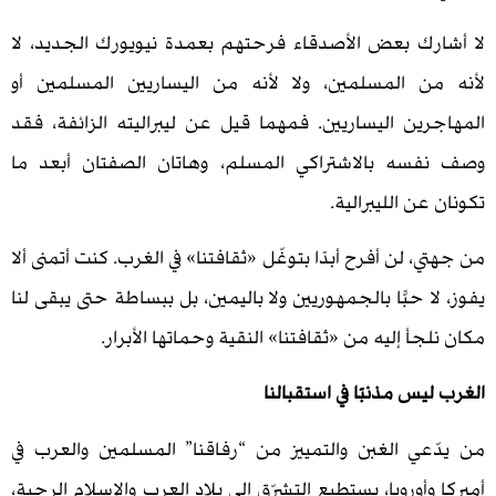
ك بعض الأصدقاء فرحتهم بعمدة نيويورك الجديد، لا
 المسلمين، ولا لأنه من اليساريين المسلمين أو
ين اليساريين. فمهما قيل عن ليبراليته الزائفة، فقد
ه بالاشتراكي المسلم، وهاتان الصفتان أبعد ما
ن الليبرالية.
 لن أفرح أبدًا بتوغّل «ثقافتنا» في الغرب. كنت أتمنى ألا
 حبًّا بالجمهوريين ولا باليمين، بل ببساطة حتى يبقى لنا
أ إليه من «ثقافتنا» النقية وحماتها الأبرار.
س مذنبًا في استقبالنا
ي الغبن والتمييز من “رفاقنا” المسلمين والعرب في
أوروبا، يستطيع التشرّق إلى بلاد العرب والإسلام الرحبة،