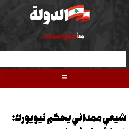
نحقّق العدالة
معاً
نحصّن المؤسّسات
 ممداني يحكم نيويورك: