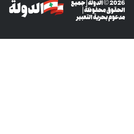
‎© 2026 الدولة | جميع
وق محفوظة |
م بحرية التعبير