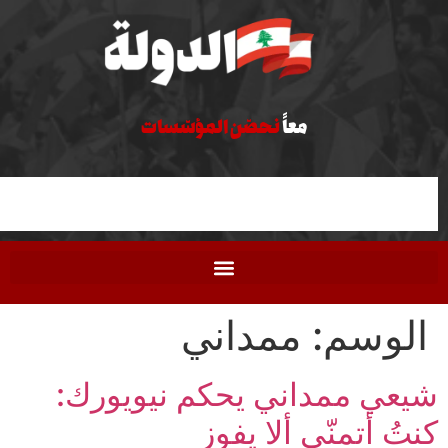
نحقّق العدالة
معاً
نحصّن المؤسّسات
وسم:
ممداني
 ممداني يحكم نيويورك:
أتمنّى ألا يفوز