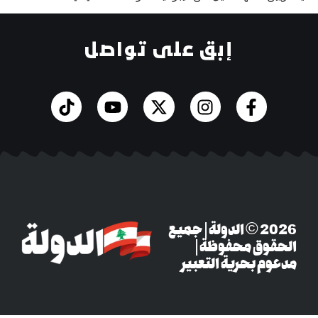
إبق على تواصل
‎© 2026 الدولة | جميع
وق محفوظة |
م بحرية التعبير