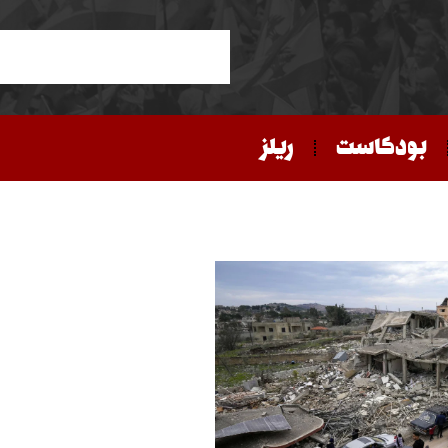
بودكاست
ريلز