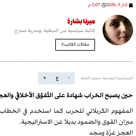
آذار 5, 2026
2:07 م
ميرنا بشارة
كاتبة سياسية من النبطية، ومدربة مسرح
مقالات الكاتب\ة
-
ع
+
المساعدة البصرية: حجم الخط
حين يصبح الخراب شهادة على التّفوّق الأخلاقي والعجز ع
المفهوم الكربلائي للحرب كما استخدم في الخطاب ال
ميزان القوى والصّمود بديلاً عن الاستراتيجية.
العجز عزّة ومجد