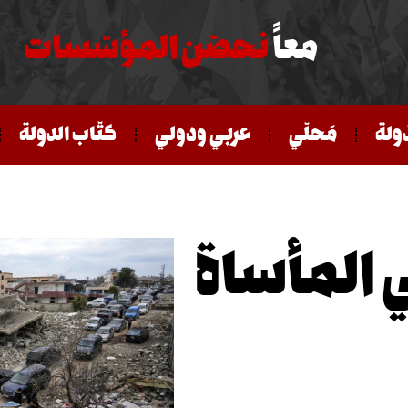
معاً
نحصّن المؤسّسات
ّولة
مَحلّي
عربي ودولي
كتّاب الدولة
 المأساة