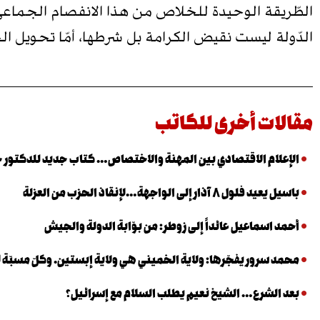
الطّريقة الوحيدة للخلاص من هذا الانفصام الجماعي 
الدّولة ليست نقيض الكرامة بل شرطها، أمّا تحويل ا
مقالات أخرى للكاتب
الإعلام الاقتصادي بين المهنة والاختصاص… كتاب جديد للدكتور خا
باسيل يعيد فلول ٨ آذار إلى الواجهة…لإنقاذ الحزب من العزلة
أحمد اسماعيل عائداً إلى زوطر: من بوّابة الدولة والجيش
محمد سرور يفجّرها: ولاية الخميني هي ولاية إبستين. وكلّ مسبّة ل
بعد الشرع… الشيخ نعيم يطلب السلام مع إسرائيل؟