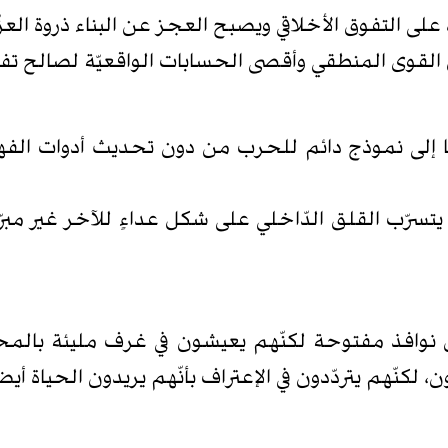
لى التفوق الأخلاقي ويصبح العجز عن البناء ذروة العزّ
 القوى المنطقي وأقصى الحسابات الواقعيّة لصالح تف
 إلى نموذج دائم للحرب من دون تحديث أدوات الفهم
رّب القلق الدّاخلي على شكل عداءٍ للآخر غير مبرّر
 من نوافذ مفتوحة لكنّهم يعيشون في غرف مليئة بال
كنّهم يتردّدون في الإعتراف بأنّهم يريدون الحياة أيضاً