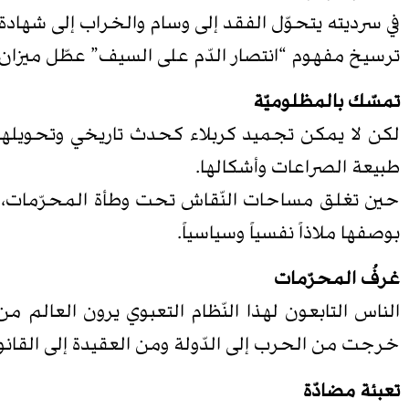
في سرديته يتحوّل الفقد إلى وسام والخراب إلى شهادة ع
ترسيخ مفهوم “انتصار الدّم على السيف” عطّل ميزان
تمسّك بالمظلوميّة
لكن لا يمكن تجميد كربلاء كحدث تاريخي وتحويلها
طبيعة الصراعات وأشكالها.
حين تغلق مساحات النّقاش تحت وطأة المحرّمات، يتس
بوصفها ملاذاً نفسياً وسياسياً.
غرفُ المحرّمات
الناس التابعون لهذا النّظام التعبوي يرون العالم
خرجت من الحرب إلى الدّولة ومن العقيدة إلى القانون، ل
تعبئة مضادّة