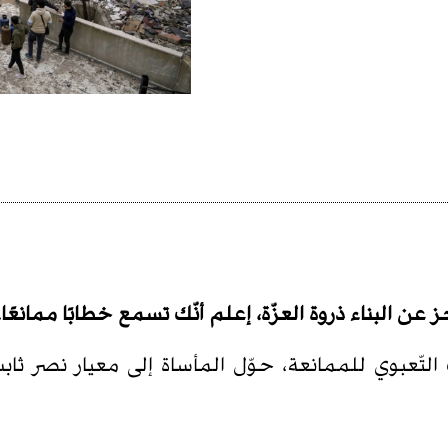
ن البناء ذروة العزّة، إعلم أنّك تسمع خطابًا ممانعًا.
تّعبوي للممانعة، حوّل المأساة إلى معيار نصر ثابت