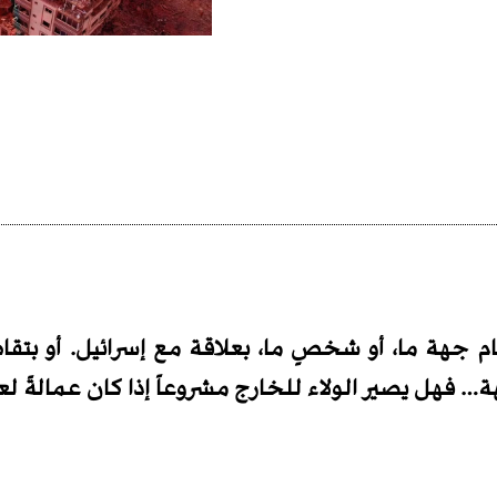
اتهام جهة ما، أو شخصٍ ما، بعلاقة مع إسرائيل. أو بت
 فهل يصير الولاء للخارج مشروعاً إذا كان عمالةً ل