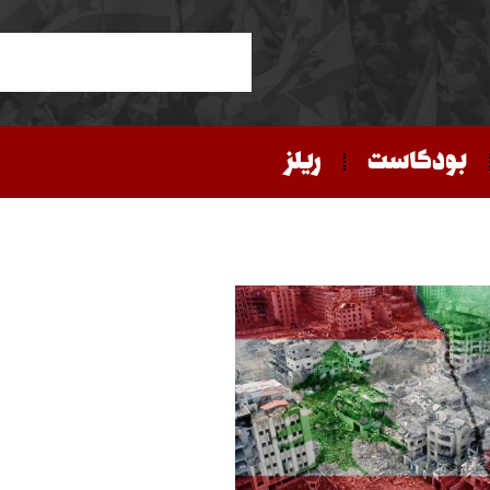
بودكاست
ريلز