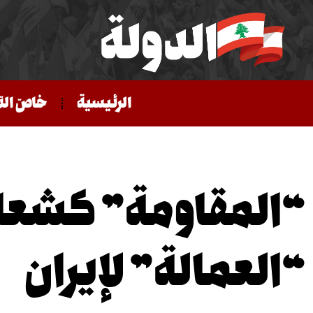
الرئيسية
خاصّ الد
“المقاومة” كشعار
“العمالة” لإيران