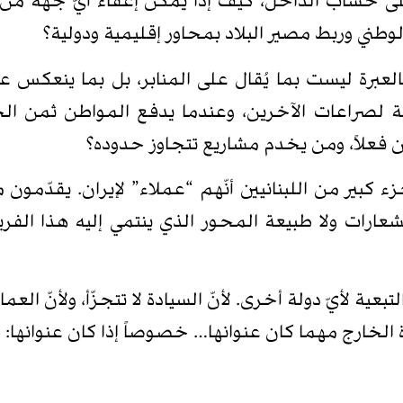
ى حساب الداخل، كيف إذاً يمكن إعفاء أيّ جهة من ا
لوطني وربط مصير البلاد بمحاور إقليمية ودولية؟
العبرة ليست بما يُقال على المنابر، بل بما ينعكس 
ة لصراعات الآخرين، وعندما يدفع المواطن ثمن الح
فعلاً، ومن يخدم مشاريع تتجاوز حدوده؟
جزء كبير من اللبنانيين أنّهم “عملاء” لإيران. يقدّم
ارات ولا طبيعة المحور الذي ينتمي إليه هذا الفريق 
عية لأيّ دولة أخرى. لأنّ السيادة لا تتجزّأ، ولأنّ العم
 الخارج مهما كان عنوانها… خصوصاً إذا كان عنوانها: 