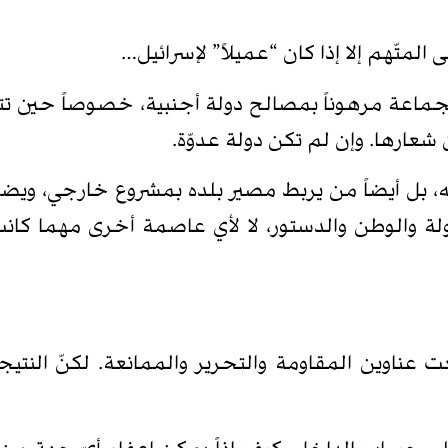
المتّهم إلا إذا كان “عميلاً” لإسرائيل…
الجماعة مرهوناً بمصالح دولة أجنبية، خصوصاً حين تتق
ن شعارها. وإن لم تكن دولة عدوّة.
 بل أيضاً من يربط مصير بلده بمشروع خارجي، ويضع
ة والوطن والدستور، لا لأي عاصمة أخرى مهما كانت 
ناوين المقاومة والتحرير والممانعة. لكنّ النتيجة