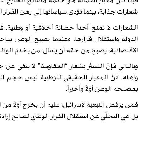
فإذا كان معيار العمالة هو خدمة مصالح الخارج عل
شعارات جذابة، بينما تؤدي سياساتها إلى رهن القرار ا
الشعارات لا تمنح أحداً حصانة أخلاقية أو وطنية. ف
الدولة واستقلال قرارها. وعندما يصبح الوطن ساح
الاقتصادية، يصبح من حقه أن يسأل: من يخدم الوطن 
وبالتالي فإنّ التستّر بشعار “المقاومة” لا ينفي عن 
وأهله. لأنّ المعيار الحقيقي للوطنية ليس حجم الشع
بمصلحة الوطن أوّلاً وأخيراً.
فمن يرفض التبعية لإسرائيل، عليه أن يخرج أوّلاً من التب
بل هي التخلّي عن استقلال القرار الوطني لصالح إرادة