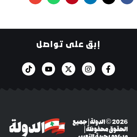
إبق على تواصل
‎© 2026 الدولة | جميع
وق محفوظة |
م بحرية التعبير