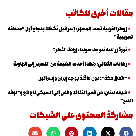
ت أخرى للكاتب
الغربية تحت المجهر: إسرائيل تُشكك بنجاح أول “منطقة
”
راعية تتوجّه صوبنا: زراعة الفطر؟
ت الثنائي: هكذا أخذت الشيعة من التحرير إلى الهاوية
ق مكّة”: دول عاقلة بوجه إيران وإسرائيل
لبنان: من قمم الثقافة والفنّ إلى السيكي لاح لاح و”لوقة
كة المحتوى على الشبكات