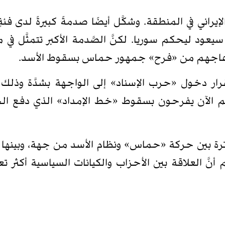
الإيراني في المنطقة. وشكَّل أيضًا صدمةً كبيرةً لدى
سد سيعود ليحكم سوريا. لكنَّ الصَّدمة الأكبر تتمثّ
نزعاجهم من «فرح» جمهور حماس بسقوط الأسد.
لقرار دخول «حرب الإسناد» إلى الواجهة بشدَّة وذلك 
توترة بين حركة «حماس» ونظام الأسد من جهة، وبينها
أنَّ العلاقة بين الأحزاب والكيانات السياسية أكثر تع