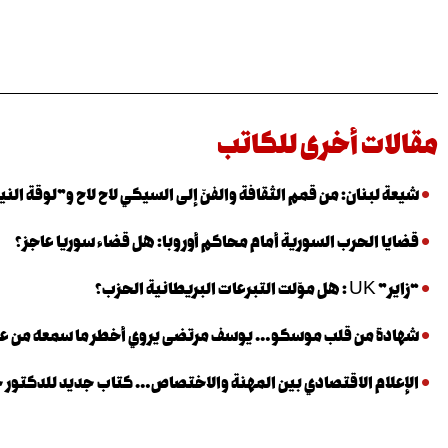
مقالات أخرى للكاتب
شيعة لبنان: من قمم الثقافة والفنّ إلى السيكي لاح لاح و”لوقة الني
قضايا الحرب السورية أمام محاكم أوروبا: هل قضاء سوريا عاجز؟
“زاير” UK : هل موّلت التبرعات البريطانية الحزب؟
شهادة من قلب موسكو… يوسف مرتضى يروي أخطر ما سمعه من عب
الإعلام الاقتصادي بين المهنة والاختصاص… كتاب جديد للدكتور خا