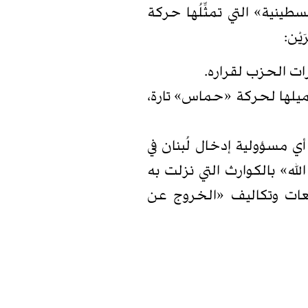
طينية» التي تمثِّلُها حركة
ْن:
ات الحزب لقراره.
ميلها لحركة «حماس» تارة،
أي مسؤولية إدخال لُبنان في
لله» بالكوارث التي نزلت به
تبعات وتكاليف «الخروج عن