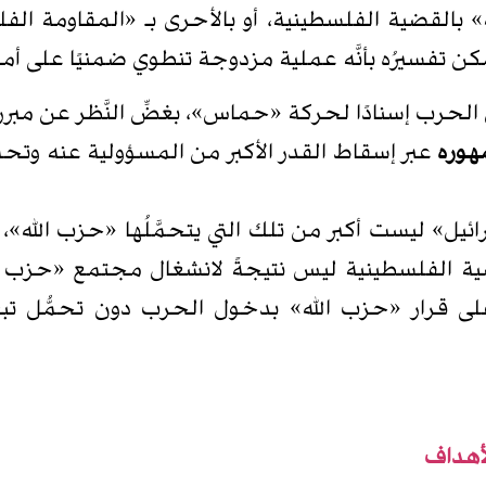
 بالقضية الفلسطينية، أو بالأحرى بـ «المقاومة الفلس
 تفسيرُه بأنَّه عملية مزدوجة تنطوي ضمنيًا على أمرَي
لحرب إسنادًا لحركة «حماس»، بغضِّ النَّظر عن مبرر
هوره
عبر إسقاط القدر الأكبر من المسؤولية عنه وتح
ائيل» ليست أكبر من تلك التي يتحمَّلُها «حزب الله»، 
ة القضية الفلسطينية ليس نتيجةً لانشغال مجتمع «حزب ا
اض على قرار «حزب الله» بدخول الحرب دون تحمُّل 
أهداف