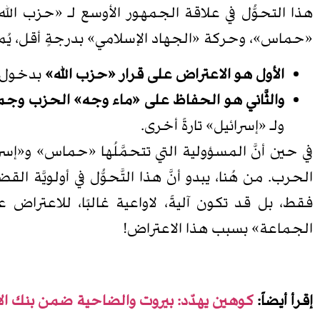
هذا التحوُّل في علاقة الجمهور الأوسع لـ «حزب الله»
«حماس»، وحركة «الجهاد الإسلامي» بدرجةٍ أقل، يُمكن
الأول هو الاعتراض على قرار «حزب الله»
بدخول ا
والثَّاني هو الحفاظ على «ماء وجه» الحزب وجم
ولـ «إسرائيل» تارةً أخرى.
في حين أنَّ المسؤولية التي تتحمَّلُها «حماس» و«إسر
الحرب. من هُنا، يبدو أنَّ هذا التَّحوُّل في أولويَّ
فقط، بل قد تكون آليةً، لاواعية غالبًا، للاعتر
الجماعة» بسبب هذا الاعتراض!
إقرأ أيضاً:
كوهين يهدّد: بيروت والضاحية ضمن بنك ال