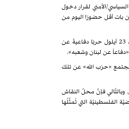
ية التبرير السياسي/الأمني لقرار دخول
أن بات أقل حضورًا اليوم من
ترافق هذا التحوُّل مع تحوُّلٍ في الرواية الرسمية التي يقدمها «حزب الله» للحرب، حيث باتت الحرب بعد 23 أيلول حربًا دفاعيةً عن
«دفاعاً عن لبنان وشعبه».
لت مجتمع «حزب الله» عن تلك
التَّالي فإنَّ محلَّ النقاش
الفلسطينيَّة التي تُمثِّلُها