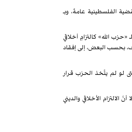
ية الفلسطينية عامةً، وبـ
ام 2023 يُقرأ عند الجمهور الأوسع لـ «حزب الله» كالتزامٍ أخلاقي
يهدف، بحسب البعض، إلى إفقاد
تى لو لم يتَّخذ الحزب قرار
ّ الالتزام الأخلاقي والديني