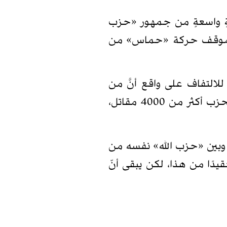
 فئةٍ واسعةٍ من جمهور «حزب
َل في موقف حركة «حماس» من
للالتفاف على واقع أنَّ من
ساندهم «حزب الله» ودفع ثمن مساندتهم غاليًا هم الآن يفرحون بسقوط «خط الإمداد» الذي دفع الحزب أكثر من 4000 مقاتل،
 وبين «حزب الله» نفسه من
قيدًا من هذا، لكن يبقى أنّ