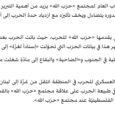
لشاملة في 23 أيلول 2024 بدأ الخطاب العام لمجتمع «حزب الله» يزيد من أهم
 بدوره يتضاءل ويخف تأثيرُه مع ازدياد حدة الحرب إلى 
ذا في بيانات الحزب التي تحوّلت «إسناداً لغزّة» إلى 
ائيلية في الجنوب و«الضاحية» والبقاع إلى مادَّةٍ شغ
 العسكري للحرب في المنطقة انتقل من غزّة إلى لبنان. وب
ُل في طبيعة الحرب على علاقة مجتمع «حزب الله» بالقضيَّة 
الفلسطينيَّة عند مجتمع «حزب الله».