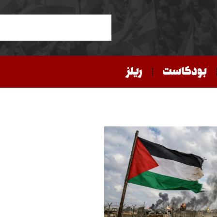
بودكاست
ريلز