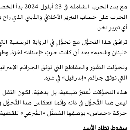
مع بدء الحرب ا
الحرب على حساب التبرير الأخلاقي والدِّيني الذي راح
أي تبريرٍ آخر.
«لبنان وشعبه» بعد أن كانت حربَ «إسناد» لغزة. وظهر ه
وتحوَّلت الصُّور والمقاطع التي توثق الجرائم الإسر
التي توثق جرائم «إسرائيل» في غزة.
هذه التحوُّلات تُعتبرُ طبيعية، بل بدهيَّة، لكون الثقل
ليس هذا التَّحوُّل في ذاته وإنَّما انعكاس هذا التَّحوّ
حركة «حماس» بوصفِها المُمثِّل «الشَّرعي» للقضية 
سقوط نظام الأسد