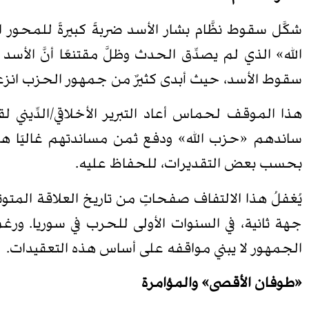
شكَّل سقوط نظَّام بشار الأسد ضربةً كبيرةً للمحور 
الله» الذي لم يصدِّق الحدث وظلَّ مقتنعًا أنَّ الأ
سقوط الأسد، حيث أبدى كثيرٌ من جمهور الحزب ا
هذا الموقف لحماس أعاد التبرير الأخلاقي/الدِّيني 
بحسب بعض التقديرات، للحفاظ عليه.
يُغفلُ هذا الالتفاف صفحاتٍ من تاريخ العلاقة الم
جهة ثانية، في السنوات الأولى للحرب في سوريا. ورغم 
الجمهور لا يبني مواقفه على أساس هذه التعقيدات.
«طوفان الأقصى» والمؤامرة