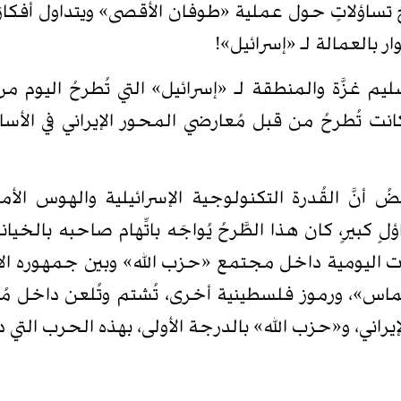
ساؤلاتٍ حول عملية «طوفان الأقصى» ويتداول أفكارًا 
ر بالعمالة لـ «إسرائيل»!
سليم غزَّة والمنطقة لـ «إسرائيل» التي تُطرحُ اليو
انت تُطرحُ من قبل مُعارضي المحور الإيراني في الأساب
 أنَّ القُدرة التكنولوجية الإسرائيلية والهوس ال
بيرٍ، كان هذا الطَّرحُ يُواجَه باتِّهام صاحبه بالخيان
جالات اليومية داخل مجتمع «حزب الله» وبين جمهوره الأ
اس»، ورموز فلسطينية أخرى، تُشتم وتُلعن داخل مُج
إيراني، و«حزب الله» بالدرجة الأولى، بهذه الحرب التي د