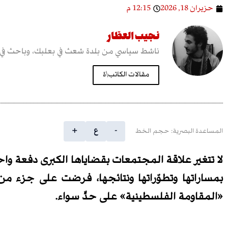
حزيران 18, 2026
12:15 م
نجيب العطّار
ناشط سياسي من بلدة شعث في بعلبك، وباحث في 
مقالات الكاتب\ة
-
ع
+
المساعدة البصرية: حجم الخط
لا تتغير علاقة المجتمعات بقضاياها الكبرى دفعة واح
بمساراتها وتطوّراتها ونتائجها، فرضت على جزء م
«المقاومة الفلسطينية» على حدٍّ سواء
.