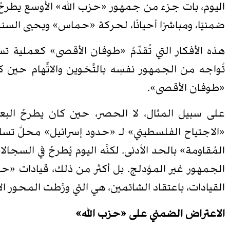
اليوم، بات جزء من جمهور «حزب الله» الأوسع يطرحُ ت
ضمنيًا، ومباشرًا أحيانًا، لحركة «حماس» ويحيى السنوا
هذه الأفكار التي تُقدِّمُ «طوفان الأقصى» كعملية ت
تُواجه من الجمهور نفسِه بالتَّخوين والاتِّهام حين ك
«طوفان الأقصى».
على سبيل المثال، لا الحصر، حين كان يطرحُ البعضُ
«الاجتياح الفلسطيني» لـ «حدود إسرائيل» محلَّ تساؤلٍ ك
المُقاومة» بالحد الأدنى. لكنَّه اليوم يُطرحُ في الس
الجمهور غير المؤدلج. بل أكثر من ذلك، قيادات «حم
القيادات، باعتقاد الشاتمين، هي التي ورَّطت المحور ال
الاعتراض الضمني على «حزب الله»