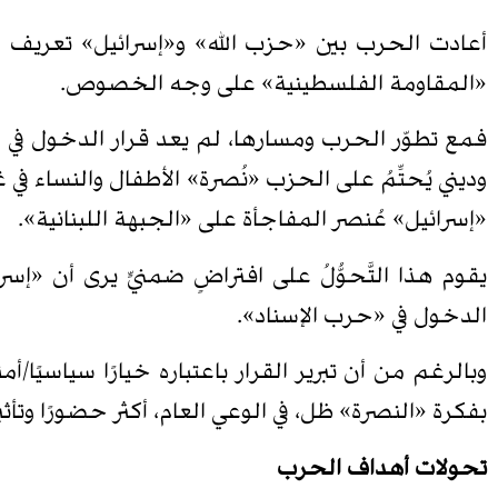
أعادت الحرب بين «حزب الله» و«إسرائيل» تعريف ال
«المقاومة الفلسطينية» على وجه الخصوص.
وديني يُحتِّمُ على الحزب «نُصرة» الأطفال والنساء في غ
«إسرائيل» عُنصر المفاجأة على «الجبهة اللبنانية».
يقوم هذا التَّحوُّلُ على افتراضٍ ضمنيٍّ يرى أن «إ
الدخول في «حرب الإسناد».
وبالرغم من أن تبرير القرار باعتباره خيارًا سياسيًا/أم
بفكرة «النصرة» ظل، في الوعي العام، أكثر حضورًا وتأثير
تحولات أهداف الحرب