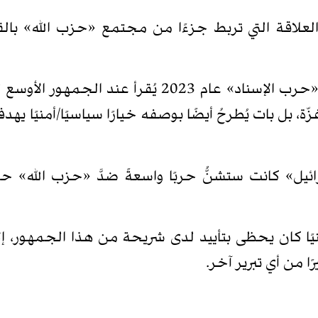
علاقة التي تربط جزءًا من مجتمع «حزب الله» بالقض
فمع تطوّر الحرب ومسارها، لم يعد قرار الدخول في «حرب الإسناد» ع
زّة، بل بات يُطرحُ أيضًا بوصفه خيارًا سياسيًا/أمنيًا 
سرائيل» كانت ستشنُّ حربًا واسعةً ضدَّ «حزب الله» ح
نيًا كان يحظى بتأييد لدى شريحة من هذا الجمهور، إلا أن
ًا من أي تبرير آخر.