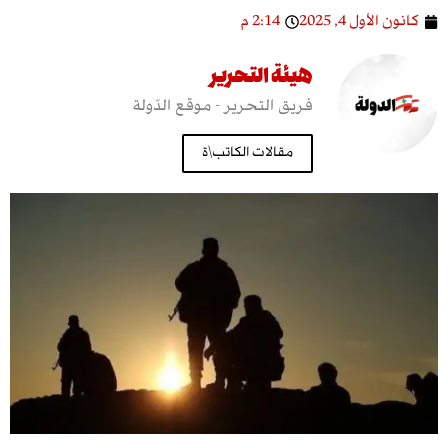
ول 4, 2025
2:14 م
هيئة التحرير
فريق التحرير - موقع الدّولة
مقالات الكاتب\ة