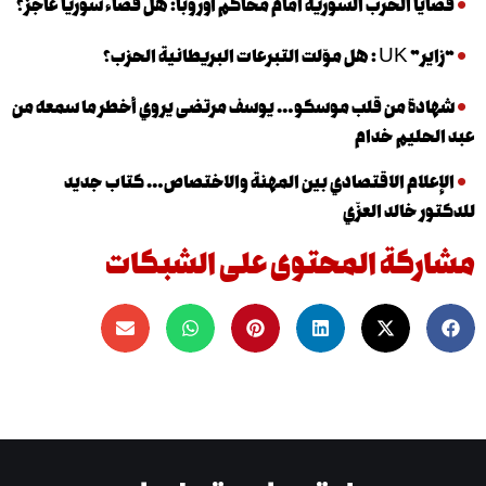
 الحرب السورية أمام محاكم أوروبا: هل قضاء سوريا عاجز؟
نية الحزب؟
 من قلب موسكو… يوسف مرتضى يروي أخطر ما سمعه من
يم خدام
ام الاقتصادي بين المهنة والاختصاص… كتاب جديد
الد العزّي
كة المحتوى على الشبكات