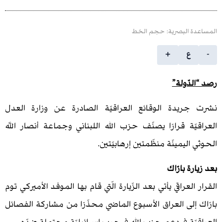
 البصرية: حجم الخط
ع
+
ّولة”
يدة الوقائع العراقيّة الصادرة عن وزارة العدل
ة قرارًا يصنّف حزب الله اللبناني وجماعة أنصار اللّه
ليمينّة منظّمتين إرهابيّتين.
 بارّاك
عراقي يأتي بعد الزّيارة الّتي قام بها الموفد الأميركي توم
لى العراق الأسبوع الماضي محذّرًا من مشاركة الفصائل