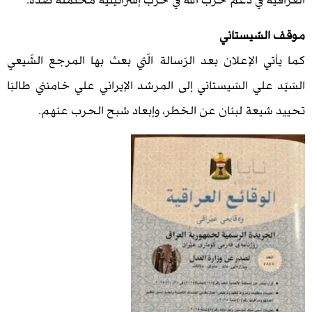
ة في دعم حزب الله في حرب إسرائيليّة محتملة ضدّه.
سّيستاني
 الإعلان بعد الرّسالة الّتي بعث بها المرجع الشّيعي
علي السّيستاني إلى المرشد الإيراني علي خامنئي طالبًا
يعة لبنان عن الخطر، وإبعاد شبح الحرب عنهم.