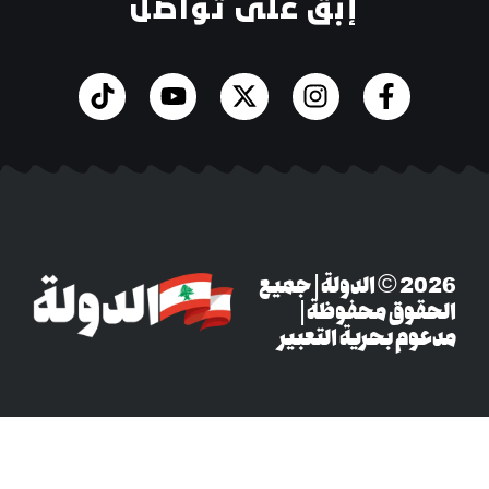
إبق على تواصل
‎© 2026 الدولة | جميع
وق محفوظة |
م بحرية التعبير