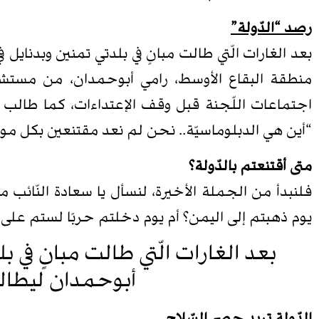
رصد “الدّولة”
بعد الغارات الّتي طالت مبانٍ في بلدتي تمنين وبدنايل 
منطقة البقاع الأوسط، رامي أبوحمدان، من مستشفى 
اجتماعات اللّجنة قبل وقف الإعتداءات، كما طالب ر
“أين هي الدبلوماسيّة.. نحن لم نعد مقتنعين بكل موق
متى أقتنعتم بالدّولة؟
فلنبدأ من الجملة الأخيرة، لنسأل يا سعادة النّائب م
يوم ذهبتم إلى اليمن؟ أم يوم دخلتم حربًا لستم على 
بعد الغارات الّتي طالت مبانٍ في ب
أبوحمدان ليطالب