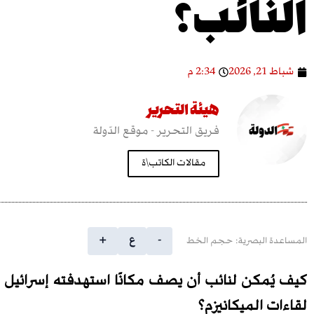
النّائب؟
شباط 21, 2026
2:34 م
هيئة التحرير
فريق التحرير - موقع الدّولة
مقالات الكاتب\ة
-
ع
+
المساعدة البصرية: حجم الخط
كيف يُمكن لنائب أن يصف مكانًا استهدفته إسرائيل 
لقاءات الميكانيزم؟