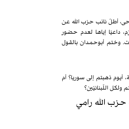
جرحى، أطلّ نائب حزب الله عن
، داعيًا إياها لعدم حضور
ات. وختم أبوحمدان بالقول
، أيوم ذهبتم إلى سوريا؟ أم
لكل اللّبنانيّين؟
ب حزب الله رامي