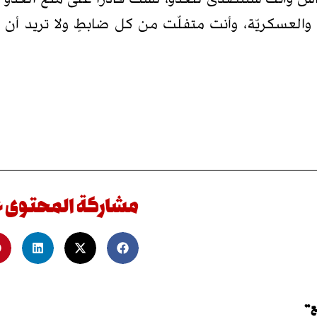
 والعسكريّة، وأنت متفلّت من كل ضابطٍ ولا تريد أ
مشاركة المحتوى 
ع”