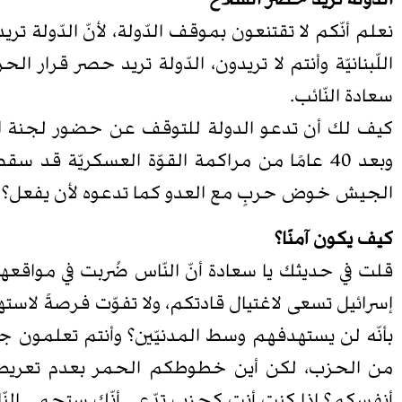
الدّولة تريد حصر السّلاح
نعلم أنّكم لا تقتنعون بموقف الدّولة، لأنّ الدّولة تر
اللّبنانيّة وأنتم لا تريدون، الدّولة تريد حصر قرار ا
سعادة النّائب.
كيف لك أن تدعو الدولة للتوقف عن حضور لجنة الميك
وبعد 40 عامًا من مراكمة القوّة العسكريّة قد 
الجيش خوض حربٍ مع العدو كما تدعوه لأن يفعل؟
كيف يكون آمنًا؟
قلت في حديثك يا سعادة أنّ النّاس ضُربت في مواقعها ا
إسرائيل تسعى لاغتيال قادتكم، ولا تفوّت فرصةً لاستهد
بأنّه لن يستهدفهم وسط المدنيّين؟ وأنتم تعلمون جيّ
من الحزب، لكن أين خطوطكم الحمر بعدم تعريض الم
أنفسكم؟ إذا كنت أنت كحزب تدّعي أنّك ستحمي النّا