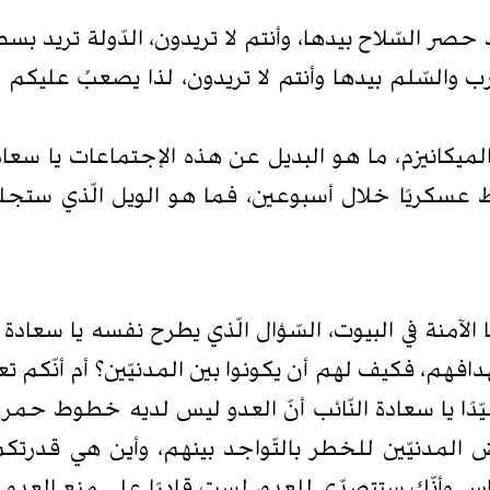
يد حصر السّلاح بيدها، وأنتم لا تريدون، الدّولة تريد 
لحرب والسّلم بيدها وأنتم لا تريدون، لذا يصعبُ عليكم 
انيزم، ما هو البديل عن هذه الإجتماعات يا سعادة ا
سقط عسكريًا خلال أسبوعين، فما هو الويل الّذي ستجلبه ل
لآمنة في البيوت، السّؤال الّذي يطرح نفسه يا سعادة ال
افهم، فكيف لهم أن يكونوا بين المدنيّين؟ أم أنّكم تع
دًا يا سعادة النّائب أنّ العدو ليس لديه خطوط حمر 
دنيّين للخطر بالتّواجد بينهم، وأين هي قدرتكم 
س وأنّك ستتصدّى للعدو، لست قادرًا على منع العدو 