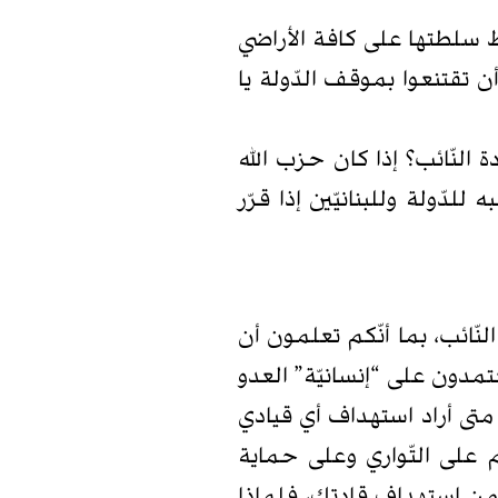
بسط سلطتها على كافة الأراضي
أن تقتنعوا بموقف الدّولة يا
لنّائب؟ إذا كان حزب الله
لدّولة وللبنانيّين إذا قرّر
نّائب، بما أنّكم تعلمون أن
تمدون على “إنسانيّة” العدو
متى أراد استهداف أي قيادي
على التّواري وعلى حماية
من استهداف قادتك، فلماذا