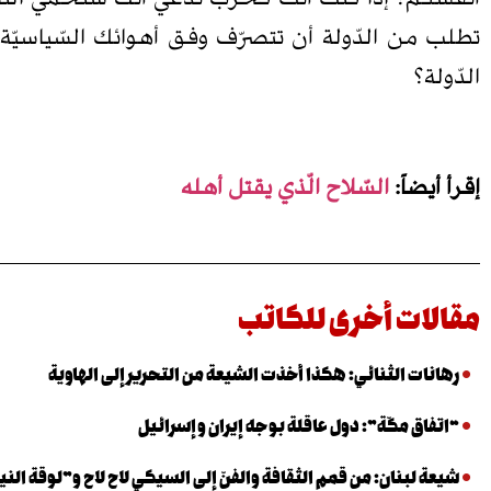
تطلب من الدّولة أن تتصرّف وفق أهوائك السّياسيّة
الدّولة؟
إقرأ أيضاً:
السّلاح الّذي يقتل أهله
مقالات أخرى للكاتب
رهانات الثنائي: هكذا أخذت الشيعة من التحرير إلى الهاوية
“اتفاق مكّة”: دول عاقلة بوجه إيران وإسرائيل
شيعة لبنان: من قمم الثقافة والفنّ إلى السيكي لاح لاح و”لوقة الني