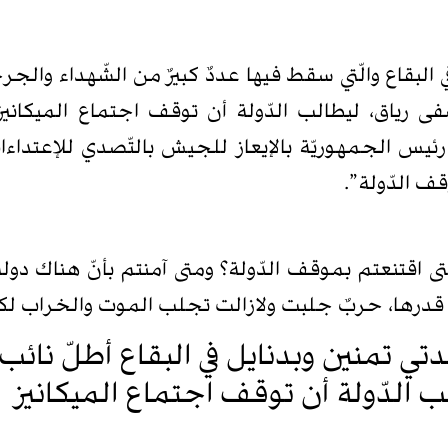
في البقاع والّتي سقط فيها عددٌ كبيرٌ من الشّهداء وال
رياق، ليطالب الدّولة أن توقف اجتماع الميكانيزم
ئيس الجمهوريّة بالإيعاز للجيش بالتّصدي للإعتداء
ف الدّولة”.
تى اقتنعتم بموقف الدّولة؟ ومتى آمنتم بأنّ هناك دولة
قدرها، حربٌ جلبت ولازالت تجلب الموت والخراب لكم و
لدتي تمنين وبدنايل في البقاع أطلّ نائ
 الدّولة أن توقف اجتماع الميكانيز