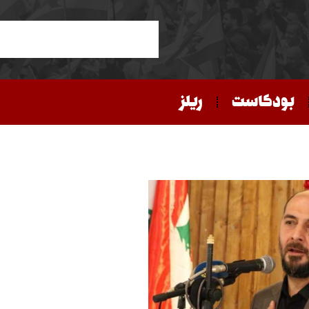
بودكاست
ريلز