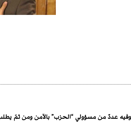
وفيه عددٌ من مسؤولي “الحزب” بالآمن ومن ثمّ يطلب 