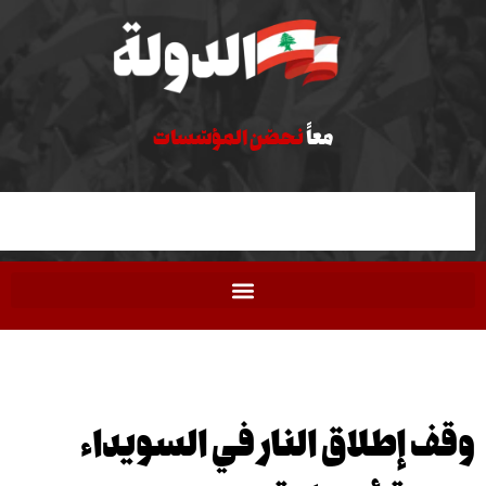
معاً
نحصّن المؤسّسات
إطلاق النار في السويداء