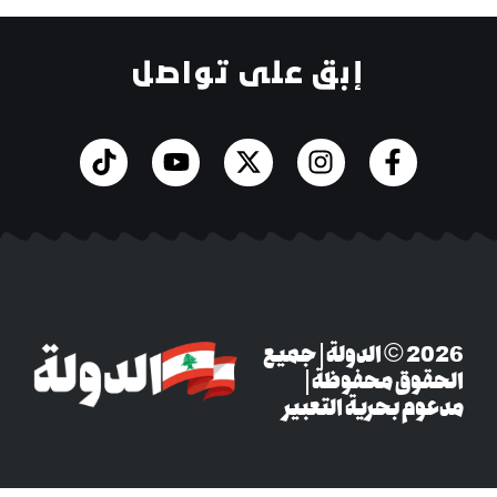
إبق على تواصل
‎© 2026 الدولة | جميع
وق محفوظة |
م بحرية التعبير