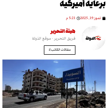
ية أميركية
5:21 م
هيئة التحرير
فريق التحرير - موقع الدّولة
مقالات الكاتب\ة