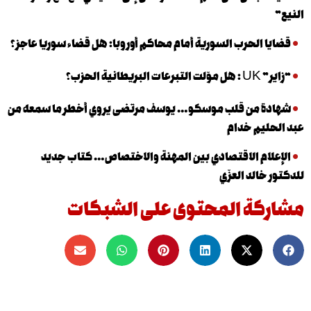
 الحرب السورية أمام محاكم أوروبا: هل قضاء سوريا عاجز؟
نية الحزب؟
 من قلب موسكو… يوسف مرتضى يروي أخطر ما سمعه من
يم خدام
ام الاقتصادي بين المهنة والاختصاص… كتاب جديد
الد العزّي
كة المحتوى على الشبكات