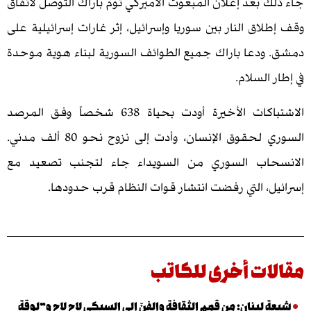
بعد إعلان المبعوث الأميركي توم باراك التوصل لاتفاق
ق النار بين سوريا وإسرائيل، إثر غارات إسرائيلية على
دعا باراك جميع الطوائف السورية لبناء هوية موحدة
السلام.
الاشتباكات الأخيرة أودت بحياة 638 شخصاً وفق المرصد
السوري لحقوق الإنسان، وأدت إلى نزوح نحو 80 ألف مدني.
اب السوري من السويداء جاء لتجنب تصعيد مع
، التي رفضت انتشار قوات النظام قرب حدودها.
ت أخرى للكاتب
لبنان: من قمم الثقافة والفنّ إلى السيكي لاح لاح و”لوقة