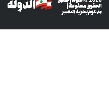
‎© 2026 الدولة | جميع
وق محفوظة |
م بحرية التعبير