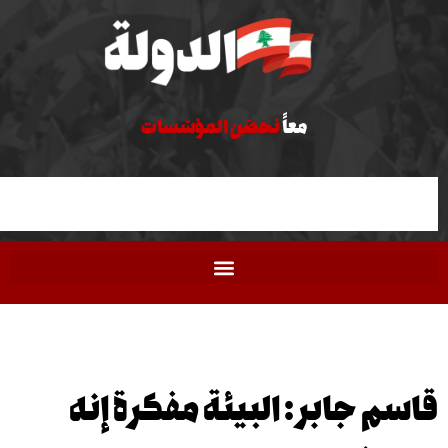
نحقّق العدالة
معاً
نحصّن المؤسّسات
 جابر : البيئة مفكرة إنه