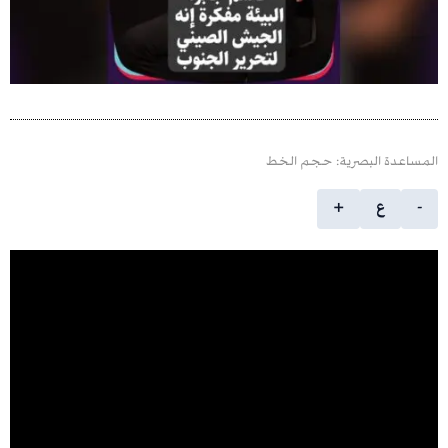
 البصرية: حجم الخط
ع
+