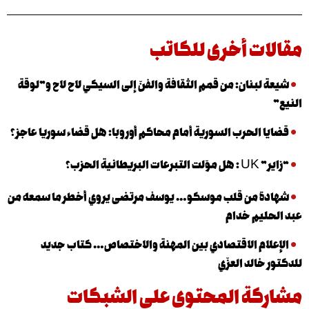
ت أخرى للكاتب
لبنان: من قمم الثقافة والفنّ إلى السيكي لاح لاح و”لوقة
 الحرب السورية أمام محاكم أوروبا: هل قضاء سوريا عاجز؟
نية الحزب؟
 من قلب موسكو… يوسف مرتضى يروي أخطر ما سمعه من
يم خدام
ام الاقتصادي بين المهنة والاختصاص… كتاب جديد
الد العزّي
كة المحتوى على الشبكات