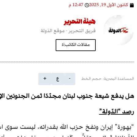
كانون الأول 19, 2025
12:47 م
هيئة التحرير
فريق التحرير - موقع الدّولة
مقالات الكاتب\ة
-
ع
+
المساعدة البصرية: حجم الخط
هل يدفع شيعة جنوب لبنان مجدّدًا ثمن الجنونين الإسر
رصد “الدّولة”
“بهورة” إيران ونفخ حزب اللّه بقدراته، ليست سوى استجد