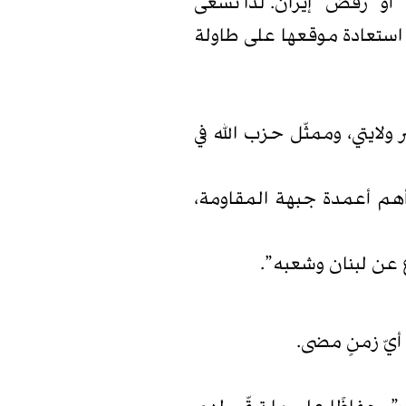
ة” أو “رفض” إيران. لذا تسعى
استعادة موقعها على طاولة
ولايتي، وممثّل حزب الله في
 أهم أعمدة جبهة المقاومة،
اع عن لبنان وشعبه”.
 أيّ زمنٍ مضى.