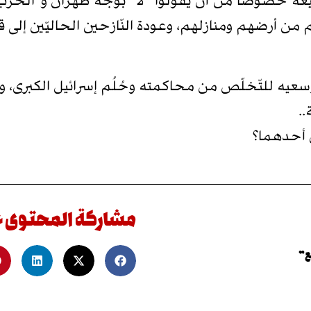
والشّيعة خصوصًا من أن يقولوا “لا” بوجه طهران و”الحزب
من أرضهم ومنازلهم، وعودة النّازحين الحاليّين إلى قر
سعيه للتّخلّص من محاكمته وحُلُم إسرائيل الكبرى، و
..
 أحدهما؟
مشاركة المحتوى 
ع”