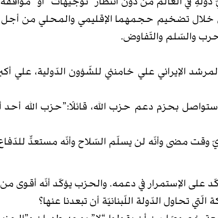
أيّ دولةٍ في العالم من دون انتظار “توجيهات” أو “موافق
ء من خلال تضخيم حجمهما الإقليمي والمحلي من أجل 
رب والسّلم والتّفاوض.
مرشد الإيراني علي خامنئي للشّؤون الدّولية، علي أكبر 
ان ستواصل بحزم دعم حزب الله، قائلًا:”حزب الله أحد
يّ وقت مضى وأنّه لن يسلّم السّلاح وأنّه مستعدٌّ للدّف
ؤكّد على الإستمرار في دعمه. والحزب يؤكّد أنّه أقوى من
الّتي تحاول الدّولة اللّبنانيّة أن تبعدنا عنها؟