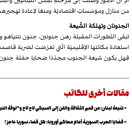
أمّ أنّ الأمور وصلت إلى مرحلةٍ تُمكّن اللّبنانيّين 
من منازل ومؤسّساتٍ اقتصاديّة ومنعًا لإعادة تهجيرهم 
الجنونان وتهلكة الشّيعة
تبقى التّطورات المقبلة رهن جنونين، جنون نتنياهو و
استعادة مكانتها الإقليميّة الّتي تعرّضت لضربة قاصمة
فهل يكون شيعة الجنوب مجدّدًا ضحايا حفلة جنون
مقالات أخرى للكاتب
شيعة لبنان: من قمم الثقافة والفنّ إلى السيكي لاح لاح و”لوقة الني
قضايا الحرب السورية أمام محاكم أوروبا: هل قضاء سوريا عاجز؟