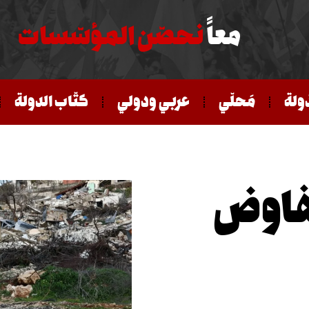
معاً
نحصّن المؤسّسات
ّولة
مَحلّي
عربي ودولي
كتّاب الدولة
ّفاوض