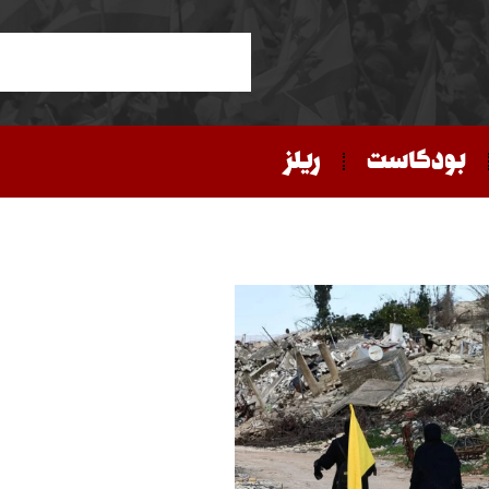
بودكاست
ريلز