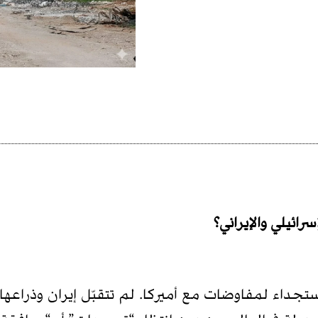
ائيلي والإيراني؟
اء لمفاوضات مع أميركا. لم تتقبّل إيران وذراعها اللّب