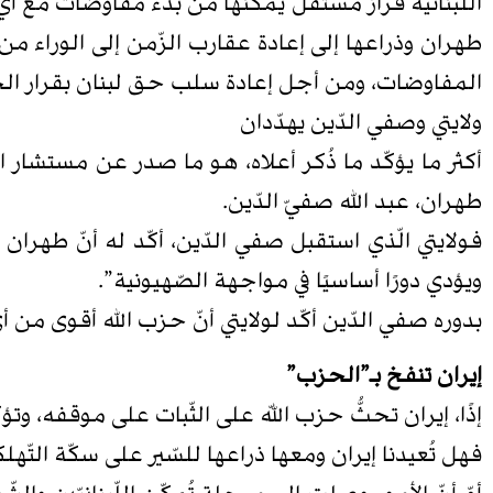
اللّبنانيّة قرارٌ مستقلٌّ يمكّنها من بدء مفاوضات مع 
طهران وذراعها إلى إعادة عقارب الزّمن إلى الورا
المفاوضات، ومن أجل إعادة سلب حق لبنان بقرار الح
ولايتي وصفي الدّين يهدّدان
أكثر ما يؤكّد ما ذُكر أعلاه، هو ما صدر عن مستشار ال
طهران، عبد الله صفيّ الدّين.
فولايتي الّذي استقبل صفي الدّين، أكّد له أنّ طهر
ويؤدي دورًا أساسيًا في مواجهة الصّهيونية”.
بدوره صفي الدّين أكّد لولايتي أنّ حزب الله أقوى من أ
إيران تنفخ بـ”الحزب”
إذًا، إيران تحثُّ حزب اللّه على الثّبات على موقفه، وت
فهل تُعيدنا إيران ومعها ذراعها للسّير على سكّة التّهلكة 