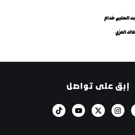
د الحليم خدام
لد العزّي
إبق على تواصل