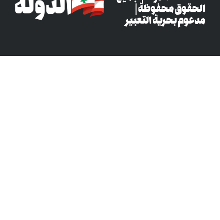
وق محفوظة |
م بحرية التعبير