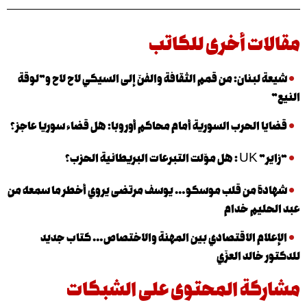
ت أخرى للكاتب
لبنان: من قمم الثقافة والفنّ إلى السيكي لاح لاح و”لوقة
 الحرب السورية أمام محاكم أوروبا: هل قضاء سوريا عاجز؟
نية الحزب؟
 من قلب موسكو… يوسف مرتضى يروي أخطر ما سمعه من
يم خدام
ام الاقتصادي بين المهنة والاختصاص… كتاب جديد
الد العزّي
كة المحتوى على الشبكات