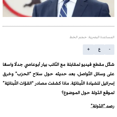
 البصرية: حجم الخط
ع
+
ع فيديو لمقابلة مع النّائب بيار أبوعاصي جدلًا واسعًا
ئل التّواصل، بعد حديثه حول سلاح “الحزب” وخرق
لسّيادة اللّبنانيّة. ماذا كشفت مصادر “القوّات اللّبنانيّة”
لدّولة حول الموضوع؟
ّولة”