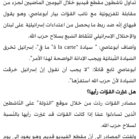
اشطون مقطع فيديو خلال اليومين الماضيين لجزء من
تلفزيونيّة مع نائب القوّات بيار أبوعاصي، وهو يقول
ّه ضد ربط ما يحصل من اعتداءات إسرائيليّة على لبنان
ل الإسرائيلي للنّقاط السّبع بسلاح حزب اللّه.
وأضاف أبوعاصي: ” سيادة “à la carte” ما في”، إسرائيل تخرق
اللّبنانيّة ويجب الإدانة الواضحة لهذا الأمر”.
 تابع قائلًا: “لا يجب أن نقول إنّ إسرائيل خرقت
 لأنّ حزب الله استفزّها”.
 القوّات رأيها؟
لقوّات ردّت من خلال موقع “الدّولة” على النّاشطين
ساءلوا عمّا إذا كانت القوّات قد غيّرت رأيها بالنّسبة
زب الله.
لمصادر إلى أنّ مقطع الفيديو قديم وهو يعود إلى يوم