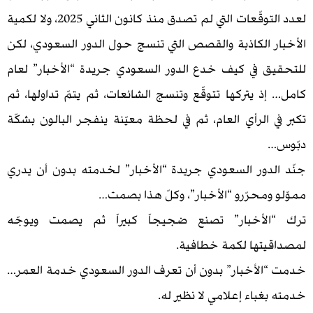
لعدد التوقّعات التي لم تصدق منذ كانون الثاني 2025، ولا لكمية
 الكاذبة والقصص التي تنسج حول الدور السعودي، لكن
 في كيف خدع الدور السعودي جريدة “الأخبار” لعام
 يتركها تتوقّع وتنسج الشائعات، ثم يتمّ تداولها، ثم
الرأي العام، ثم في لحظة معيّنة ينفجر البالون بشكّة
دور السعودي جريدة “الأخبار” لخدمته بدون أن يدري
محرّرو “الأخبار”، وكلّ هذا بصمت…
لأخبار” تصنع ضجيجاً كبيراً ثم يصمت ويوجّه
تها لكمة خطافية.
لأخبار” بدون أن تعرف الدور السعودي خدمة العمر…
باء إعلامي لا نظير له.