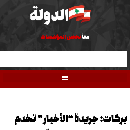
معاً
نحصّن المؤسّسات
ت: جريدة “الأخبار” تخدم