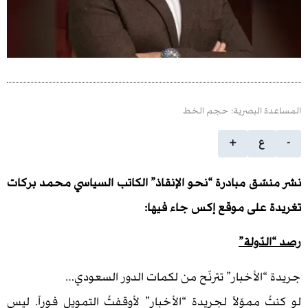
 البصرية: حجم الخط
ع
+
ّق مبادرة “نحو الإنقاذ” الكاتب السياسي محمد بركات
على موقع إكس جاء فيها:
ّولة”
الأخبار” تترنّح من لكمات الدور السعودي…
مموّلاً لجريدة “الأخبار” لأوقفتُ التمويل فوراً. ليس