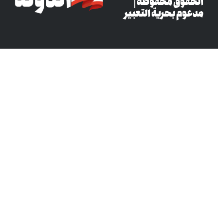
وق محفوظة |
م بحرية التعبير