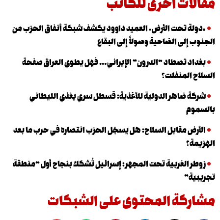
ت أخرى للكاتب
 تحت الأرض» العميد داوود يكشف شبكة أنفاق الحزب من
لى الضاحية وصولاً إلى البقاع
 تصطاد “الدرون” الإيراني… فهل يطوي العراق صفحة
لمنفلت؟
ضاهر الدولية للأغذية: قسطل سري يغذي الليطاني
 مقابل السلاح: هل يسجّل الحزب انتصاره في حرب ما بعد
الغربية تحت المجهر: إسرائيل تُشكك بنجاح أول “منطقة
”
كة المحتوى على الشبكات