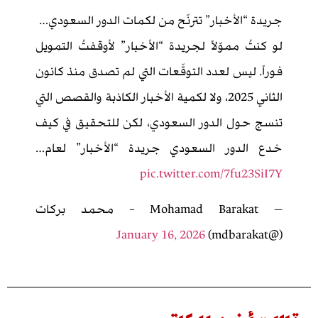
يدة “الأخبار” تترنّح من لكمات الدور السعودي…
 كنتُ مموّلاً لجريدة “الأخبار” لأوقفتُ التمويل
راً. ليس لعدد التوقّعات التي لم تصدق منذ كانون
الثاني 2025، ولا لكمية الأخبار الكاذبة والقصص التي
سج حول الدور السعودي، لكن للتحقيق في كيف
ع الدور السعودي جريدة “الأخبار” لعام…
pic.twitter.com/7fu23SiI
— Mohamad Barakat – محمد بركات
January 16, 2026
(@md