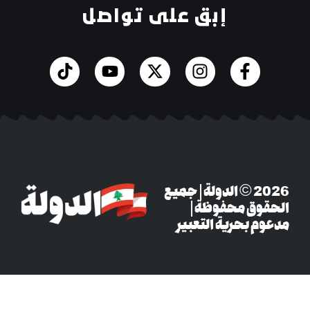
إبق على تواصل
‎© 2026 الدولة | جميع
وق محفوظة |
م بحرية التعبير