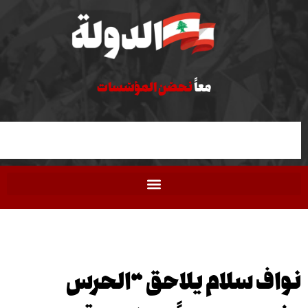
معاً
نحصّن المؤسّسات
 سلام يلاحق “الحرس