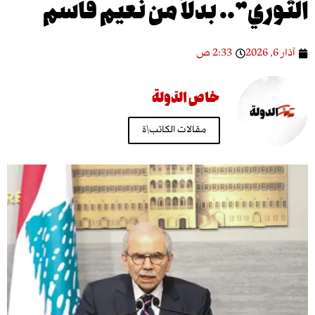
ري”.. بدلاً من نعيم قاسم
2:33 ص
خاص الدّولة
مقالات الكاتب\ة