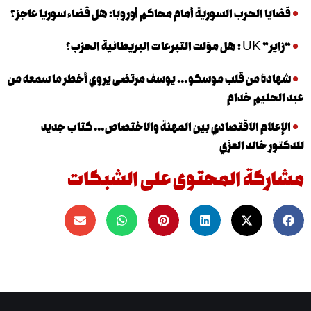
 الحرب السورية أمام محاكم أوروبا: هل قضاء سوريا عاجز؟
نية الحزب؟
 من قلب موسكو… يوسف مرتضى يروي أخطر ما سمعه من
يم خدام
ام الاقتصادي بين المهنة والاختصاص… كتاب جديد
الد العزّي
كة المحتوى على الشبكات