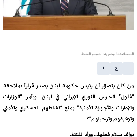
 البصرية: حجم الخط
ع
+
يتصوّر أن رئيس حكومة لبنان يصدر قراراً بملاحقة
الحرس الثوري الإيراني في لبنان. ويأمر “الوزارات
ات والأجهزة الأمنية” بمنع “نشاطهم العسكري والأمني
م وترحيلهم”؟
م فعلها… ووأد الفتنة.