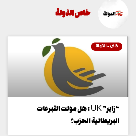
خاص الدّولة
اصّ - الدّولة
“زاير” UK : هل موّلت التبرعات
لبريطانية الحزب؟