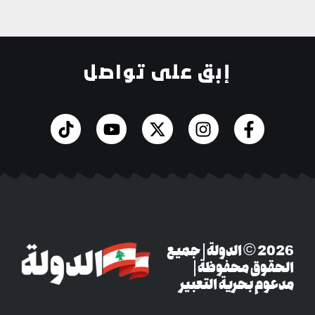
إبق على تواصل
‎© 2026 الدولة | جميع
وق محفوظة |
م بحرية التعبير