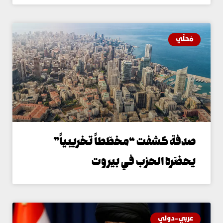
َحلّي
دفة كشفت “مخطّطاً تخريبياً”
حضّره الحزب في بيروت
ربي-دولي