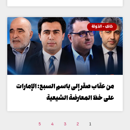
اصّ - الدّولة
ن عقاب صقر إلى باسم السبع: الإمارات
لى خطّ المعارضة الشيعية
5
4
3
2
1