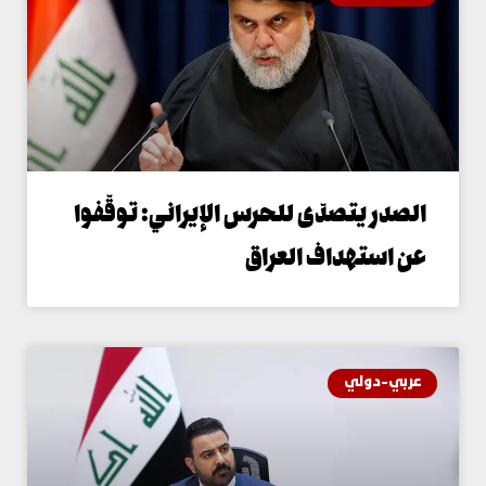
لصدر يتصدّى للحرس الإيراني: توقّفوا
ن استهداف العراق
ربي-دولي