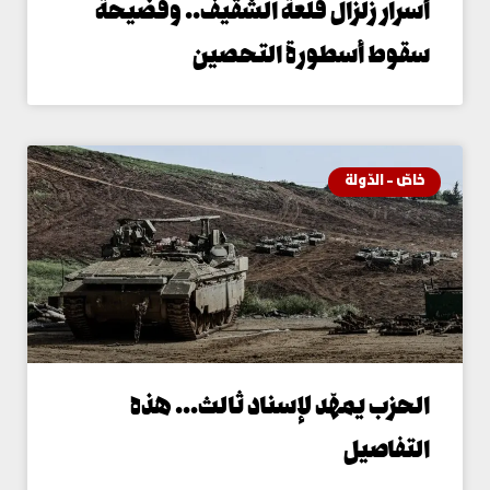
سرار زلزال قلعة الشقيف.. وفضيحة
قوط أسطورة التحصين
اصّ - الدّولة
لحزب يمهّد لإسناد ثالث… هذه
لتفاصيل