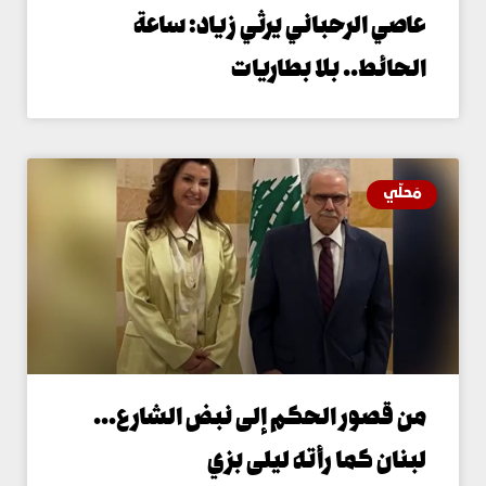
اصي الرحباني يرثي زياد: ساعة
لحائط.. بلا بطاريات
َحلّي
ن قصور الحكم إلى نبض الشارع…
بنان كما رأته ليلى بزي