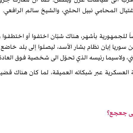
قرب الى سياسات عزل وبطش. كما أنّ معارك جرود
تيال المحامي نبيل الحلبي، والشيخ سالم الرافعي. 
للجمهورية بأشهر، هناك شبّان اختفوا أو اختطفوا وصا
سوريا إبان نظام بشار الأسد، ليصلوا إلى بلد خاضع ل
، ولاسيما رئيسه الذي تحوّل الى شخصية فوق العادة خ
ة العسكرية عبر شبكاته العميقة، لما كان هناك قضي
على جعجع؟