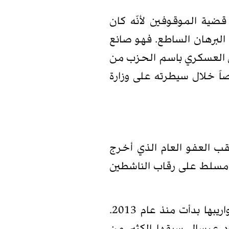
قضية الموقوفين لأنّه كان
 البرهان الساطع. فهو صانع
ق العسكري باسم الحزب من
اً خلال سيطرته على وزارة
 مسألة الموقوفين بدأت عقب العفو العام الذي أخرج
 كسلاح مسلط على رقاب الناشطين
أحداث عبرا في صيدا، واعتقال أحمد الأسير وفضل شاكر جرت في العام 2013. أحداث طرابلس وحروب زواريبها بدأت منذ عام 2013.