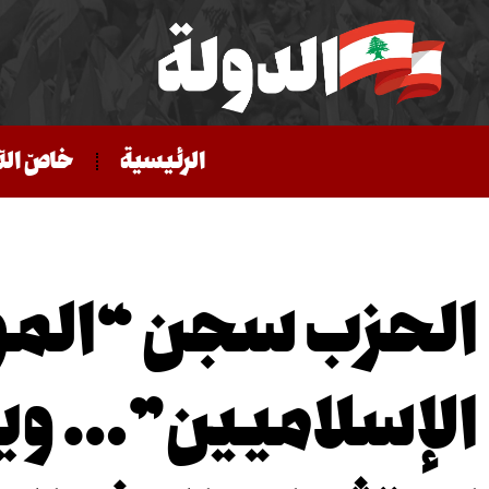
الرئيسية
خاصّ الد
الحزب سجن “المو
الإسلاميين”… وي