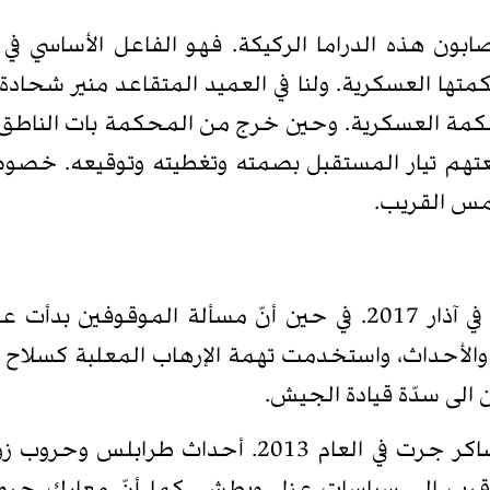
ون هذه الدراما الركيكة. فهو الفاعل الأساسي في 
تها العسكرية. ولنا في العميد المتقاعد منير شحادة
لمحكمة العسكرية. وحين خرج من المحكمة بات الناط
يعتهم تيار المستقبل بصمته وتغطيته وتوقيعه. خصوص
الرئيس جوزاف عون عيّنته الحكومة قائداً للجيش في آذار 2017. في حين أنّ
تتراكم عبر السنين والأحداث، واستخدمت تهمة الإرهاب المعلبة
 الى سدّة قيادة الجيش.