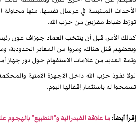
ناهيكم عن أحداث أخرى كثيرة ومتسلسلة كانت أ
الأحداث الملتبسة في عرسال نفسها، منها محاولة اغ
تورّط ضباط مقرّبين من حزب الله.
كذلك الأمر، قبل أن ينتخب العماد جوزاف عون رئيساً 
وبعضهم قتل هناك، ومروا من المعابر الحدودية، ومن 
وثمة العديد من علامات الاستفهام حول دور جهاز أمني
لولا نفوذ حزب الله داخل الأجهزة الأمنية والمحكم
تسمحوا له باستثمار إقفالها اليوم.
إقرأ أيضاً:
ما علاقة الفيدرالية و”التطبيع” بالهجوم 