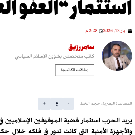
استثمار “العفو ال
أيار 13, 2026
2:28 م
سامر رزيق
كاتب متخصص بشؤون الإسلام السياسي
مقالات الكاتب\ة
-
ع
+
المساعدة البصرية: حجم الخط
يريد الحزب استثمار قضية الموقوفين الإسلاميين في
والأجهزة الأمنية التي كانت تدور في فلكه خلال ح