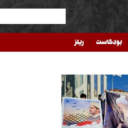
بودكاست
ريلز