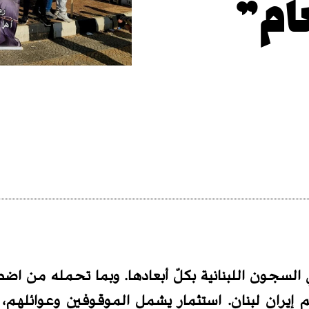
عام”
 السجون اللبنانية بكلّ أبعادها. وبما تحمله من ا
كم إيران لبنان. استثمار يشمل الموقوفين وعوائلهم