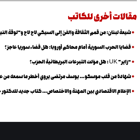
مقالات أخرى للكاتب
شيعة لبنان: من قمم الثقافة والفنّ إلى السيكي لاح لاح و”لوقة الني
قضايا الحرب السورية أمام محاكم أوروبا: هل قضاء سوريا عاجز؟
“زاير” UK : هل موّلت التبرعات البريطانية الحزب؟
شهادة من قلب موسكو… يوسف مرتضى يروي أخطر ما سمعه من عب
الإعلام الاقتصادي بين المهنة والاختصاص… كتاب جديد للدكتور خا