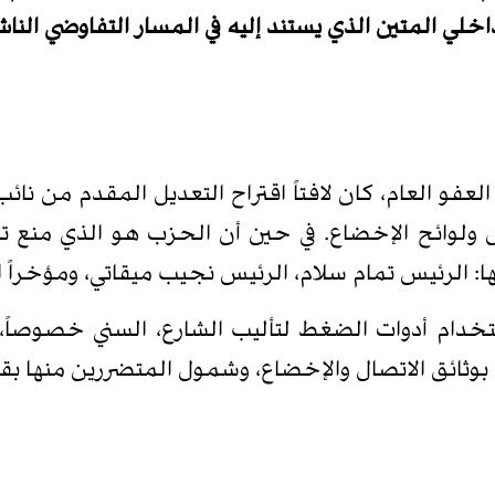
لي المتين الذي يستند إليه في المسار التفاوضي الناش
لعفو العام، كان لافتاً اقتراح التعديل المقدم من نا
: الرئيس تمام سلام، الرئيس نجيب ميقاتي، ومؤخراً 
دام أدوات الضغط لتأليب الشارع، السني خصوصاً،
وثائق الاتصال والإخضاع، وشمول المتضررين منها بقا