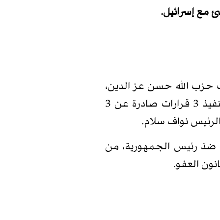
ئ مع إسرائيل.
ئب حزب الله حسن عز الدين،
وطلبه شمول العفو الموقوفين بسبب وثائق الاتصال ولوائح الإخضاع. في حين أن الحزب هو الذي منع تنفيذ 3 قرارات صادرة عن 3
الرئيس نواف سلام.
 ضدّ رئيس الجمهورية، من
نون العفو.