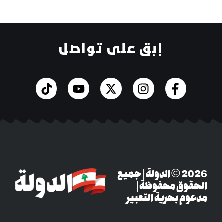
إبق على تواصل
‎© 2026 الدولة | جميع
وق محفوظة |
م بحرية التعبير