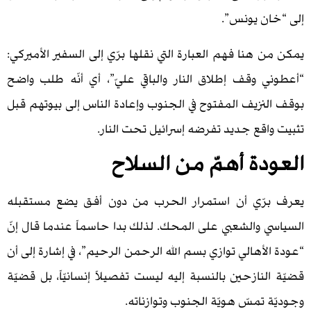
ن يونس”.
هنا فهم العبارة التي نقلها برّي إلى السفير الأميركي:
 وقف إطلاق النار والباقي عليّ”، أي أنّه طلب واضح
نزيف المفتوح في الجنوب وإعادة الناس إلى بيوتهم قبل
اقع جديد تفرضه إسرائيل تحت النار.
دة أهمّ من السلاح
رّي أن استمرار الحرب من دون أفق يضع مستقبله
 والشعبي على المحك. لذلك بدا حاسماً عندما قال إنّ
أهالي توازي بسم الله الرحمن الرحيم”، في إشارة إلى أن
نازحين بالنسبة إليه ليست تفصيلاً إنسانيّاً، بل قضيّة
تمسّ هويّة الجنوب وتوازناته.