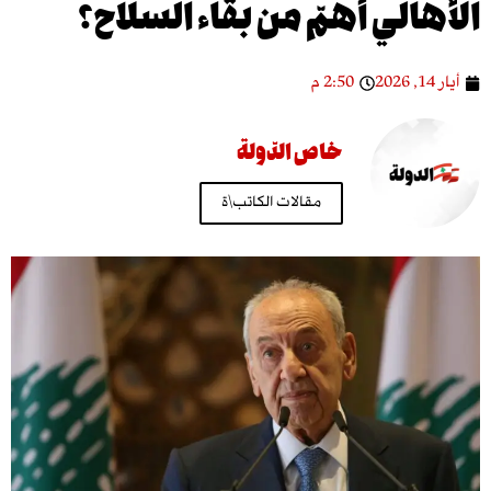
الي أهمّ من بقاء السلاح؟
2:50 م
خاص الدّولة
مقالات الكاتب\ة