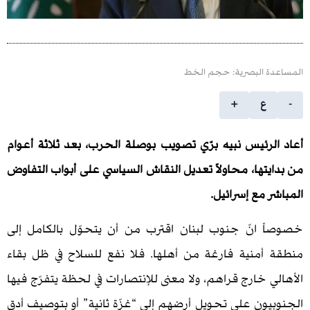
 البصرية: حجم الخط
ع
+
رئيس نبيه برّي تصويب بوصلة الحرب، بعد ثلاثة أعوام
ها، محاولاً تعديل النقاش السياسي على أبواب التفاوض
مع إسرائيل.
انّ جنوب لبنان اقترب من أن يتحوّل بالكامل إلى
منية فارغة من أهلها. فلا نفع للسلاح في ظل بقاء
خارج قراهم، ولا معنى للإنتصارات في لحظة يتفرّج فيها
ون على تحويل أرضهم إلى “غزّة ثانية” أو بتوصيف أدق