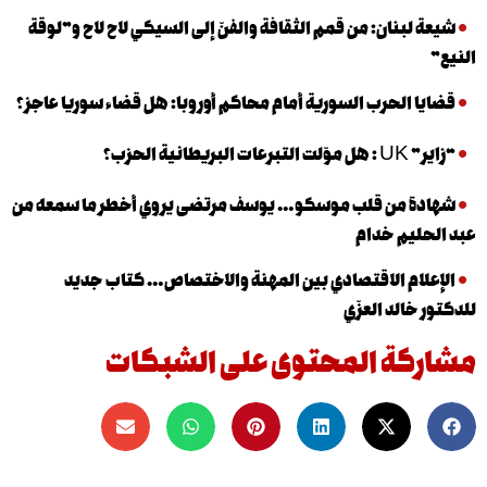
لبنان: من قمم الثقافة والفنّ إلى السيكي لاح لاح و”لوقة
 الحرب السورية أمام محاكم أوروبا: هل قضاء سوريا عاجز؟
نية الحزب؟
 من قلب موسكو… يوسف مرتضى يروي أخطر ما سمعه من
يم خدام
ام الاقتصادي بين المهنة والاختصاص… كتاب جديد
الد العزّي
كة المحتوى على الشبكات