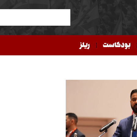
بودكاست
ريلز