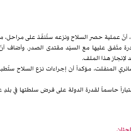
نّ عملية حصر السلاح ونزعه ستُنفّذ على مراحل، مشير
درة متّفق عليها مع السيّد مقتدى الصدر. وأضاف أ
 لإنجاز هذا الملف.
ي المنفلت، مؤكداً أن إجراءات نزع السلاح ستُطب
ً حاسماً لقدرة الدولة على فرض سلطتها في بلدٍ عا
اجئان