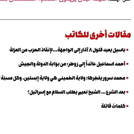
مقالات أخرى للكاتب
باسيل يعيد فلول ٨ آذار إلى الواجهة…لإنقاذ الحزب من العزلة
أحمد اسماعيل عائداً إلى زوطر: من بوّابة الدولة والجيش
محمد سرور يفجّرها: ولاية الخميني هي ولاية إبستين. وكلّ مسبّة ل
بعد الشرع… الشيخ نعيم يطلب السلام مع إسرائيل؟
كلماتٌ قاتلة